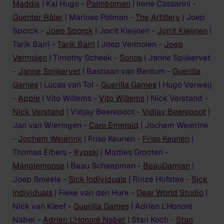
Maddix
| Kai Hugo -
Palmbomen
| Irene Cassarini -
Guenter Råler
| Marloes Polman -
The Artillery
| Joep
Sporck -
Joep Sporck
| Jorrit Kleijnen -
Jorrit Kleijnen
|
Tarik Barri -
Tarik Barri
| Joep Vermolen -
Joep
Vermolen
| Timothy Scheek -
Sonos
| Janne Spijkervet
-
Janne Spijkervet
| Bastiaan van Bentum -
Guerilla
Games
| Lucas van Tol -
Guerilla Games
| Hugo Verweij
-
Apple
| Vito Willems -
Vito Willems
| Nick Verstand -
Nick Verstand
| Vidjay Beerepoot -
Vidjay Beerepoot
|
Jan van Wieringen -
Caro Emerald
| Jochem Weierink
-
Jochem Weierink
| Friso Keunen -
Friso Keunen
|
Thomas Elbers -
Kypski
| Matties Grooten -
Manglemoose
| Beau Schaepman -
BeauDamian
|
Joep Smeele -
Sick Individuals
| Rinze Hofstee -
Sick
Individuals
| Fieke van den Hurk -
Dear World Studio
|
Nick van Kleef -
Guerilla Games
| Adrien L'Honoré
Naber -
Adrien L'Honoré Naber
| Stan Koch -
Stan