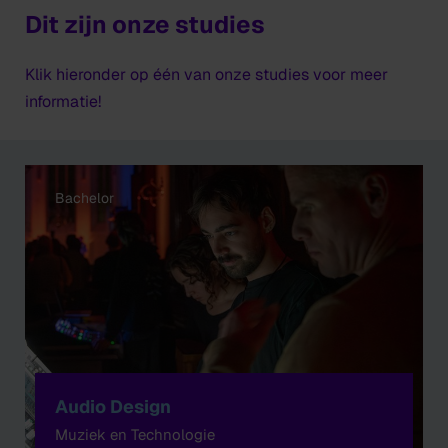
Dit zijn onze studies
Klik hieronder op één van onze studies voor meer
informatie!
Bachelor
Audio Design
Muziek en Technologie