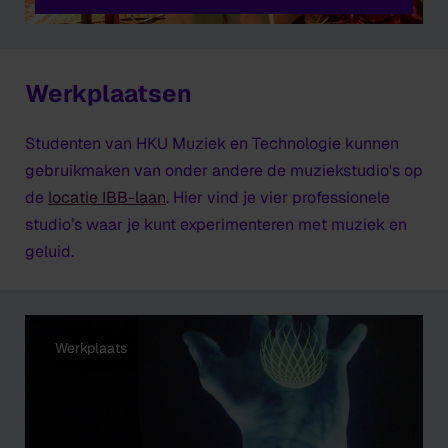
Werkplaatsen
Studenten van HKU Muziek en Technologie kunnen
gebruikmaken van onder andere de muziekstudio's op
de
locatie IBB-laan
. Hier vind je vier professionele
studio’s waar je kunt experimenteren met muziek en
geluid.
Werkplaats