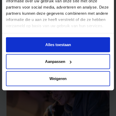
informatie over uw gebruik van onze site met onze
partners voor social media, adverteren en analyse. Deze
partners kunnen deze gegevens combineren met andere
informatie die u aan ze heeft verstrekt of die ze hebben
verzameld op basis van uw gebruik van hun services.
Wil je meer weten of de voorkeur aanpassen, bekijk dan
Music Design for Games and
deze pagina:
Alles toestaan
Interaction
https://www.hku.nl/privacy-statement-en-
Muziek en Technologie
disclaimer/cookie
Aanpassen
Weigeren
Bachelor