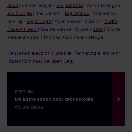
Koch
| Vincent Beijer -
Project SAM
| Ad van Dongen -
Big Orange
| Jos Jansen -
Big Orange
| Vincent de
Koning -
Big Orange
| Arjen van der Schoot -
Audio
Ease Altiverb
| Wouter van der Zouwe -
Yipp
| Wouter
Verbiest -
Yipp
| Thomas Koopmans -
Hedge
Ben je benieuwd of Muziek en Technologie iets voor
jou is? Kom naar de
Open Dag
.
Interview
De juiste sound door technologie
Wouter Besse