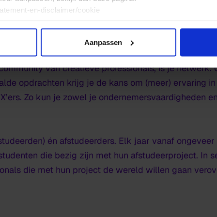
tatement-en-disclaimer/cookie
Aanpassen
ommunity van creatieve professionals, is je netwerk. 
alde opdrachten krijg je de kans om (meer) ervaring i
’ers. Zo kun je zowel je ondernemersvaardigheden en j
studeerden) én afstudeerders. Elk jaar vanaf ongeveer
tudenten die bezig zijn met hun afstudeerproject. In 
sionals die met hun project de wereld willen gaan vero