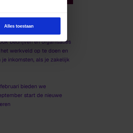
Alles toestaan
Ook bedrijven en organisaties
n het werkveld op te doen en
e inkomsten, als je zakelijk
 februari bieden we
september start de nieuwe
veren