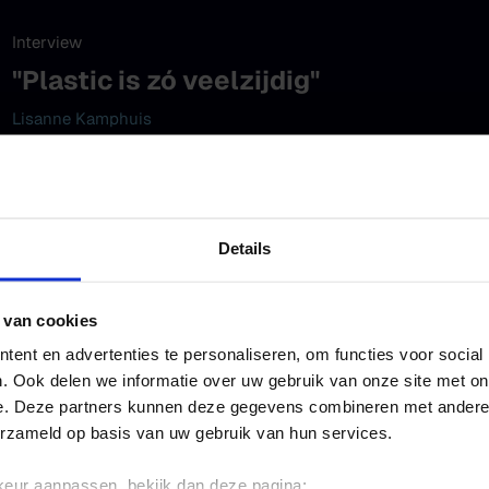
Interview
"Plastic is zó veelzijdig"
Lisanne Kamphuis
Details
 van cookies
Interview
ent en advertenties te personaliseren, om functies voor social
Deze Happy Maker gaat als een spee
. Ook delen we informatie over uw gebruik van onze site met on
e. Deze partners kunnen deze gegevens combineren met andere i
Nadine van den Berg
erzameld op basis van uw gebruik van hun services.
keur aanpassen, bekijk dan deze pagina: