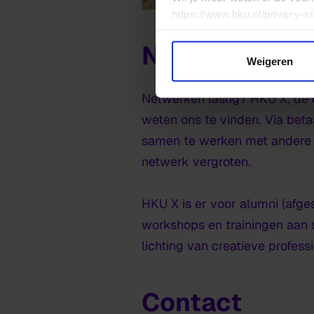
https://www.hku.nl/privacy-s
Netwerk
Weigeren
Netwerken lastig? HKU X, de c
weten ons te vinden. Via beta
samen te werken met andere X
netwerk vergroten.
HKU X is er voor alumni (afge
workshops en trainingen aan s
lichting van creatieve profes
Contact