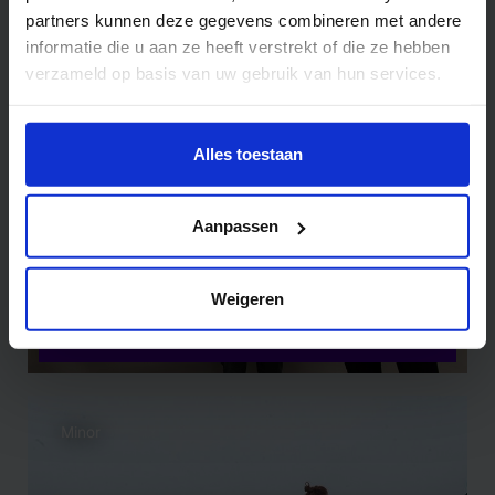
partners kunnen deze gegevens combineren met andere
informatie die u aan ze heeft verstrekt of die ze hebben
Minor
verzameld op basis van uw gebruik van hun services.
Wil je meer weten of de voorkeur aanpassen, bekijk dan
deze pagina:
Alles toestaan
https://www.hku.nl/privacy-statement-en-
disclaimer/cookie
Aanpassen
Minor Space, Perception and Design
Weigeren
Design
Minor