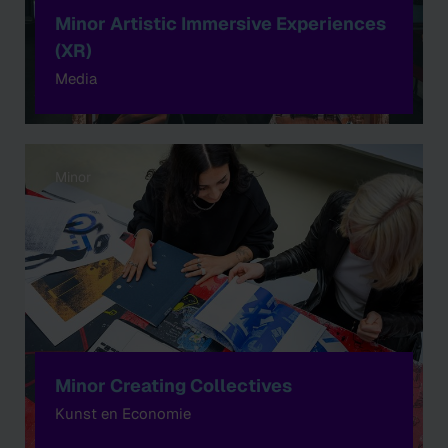
Minor Artistic Immersive Experiences
(XR)
Media
Minor
Minor Creating Collectives
Kunst en Economie