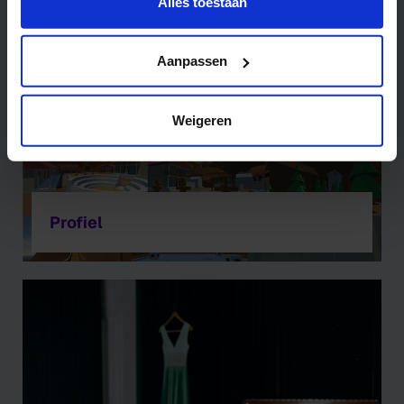
deze pagina:
Alles toestaan
https://www.hku.nl/privacy-statement-en-
disclaimer/cookie
Aanpassen
Weigeren
Profiel