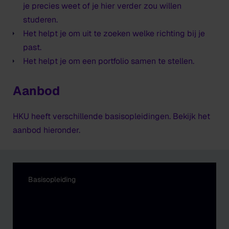
je precies weet of je hier verder zou willen
studeren.
Het helpt je om uit te zoeken welke richting bij je
past.
Het helpt je om een portfolio samen te stellen.
Aanbod
HKU heeft verschillende basisopleidingen. Bekijk het
aanbod hieronder.
Basisopleiding