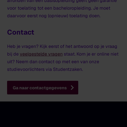
afronden van een basisopleiding geeft geen garantie
voor toelating tot een bacheloropleiding. Je moet
daarvoor eerst nog (opnieuw) toelating doen.
Contact
Heb je vragen? Kijk eerst of het antwoord op je vraag
bij de
veelgestelde vragen
staat. Kom je er online niet
uit? Neem dan contact op met een van onze
studievoorlichters via Studentzaken.
Ga naar contactgegevens