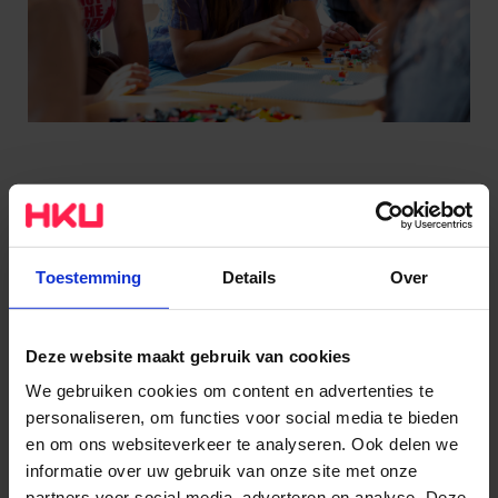
Iedere studie heeft keuzevakken, en in een minor duik
jij voor zes maanden in een nieuw onderwerp. Je kunt
bijvoorbeeld zakelijk leren ondernemen als muzikant,
Toestemming
Details
Over
de mediawereld induiken als ontwerper of mode
onderzoeken als acteur. Alles kan op HKU!
Deze website maakt gebruik van cookies
HKU heeft de meeste minoren van elke
We gebruiken cookies om content en advertenties te
personaliseren, om functies voor social media te bieden
kunsthogeschool in Nederland. Je kunt bij ons een
en om ons websiteverkeer te analyseren. Ook delen we
minor volgen als je aan HKU studeert, maar ook als je
informatie over uw gebruik van onze site met onze
een totaal andere studie doet.
partners voor social media, adverteren en analyse. Deze