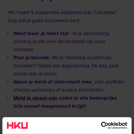
HKU heeft 9 academies verspreid over 7 locaties*.
Zorg dat je goed voorbereid bent:
Weet waar je moet zijn
: na je aanmelding
ontvang je info over de locatie(s) van jouw
interesse.
Plan je bezoek
: Wil je meerdere academies
bezoeken? Maak een dagplanning. De dag gaat
sneller dan je denkt.
Neem je werk of instrument mee
: voor portfolio-
checks, workshops of andere activiteiten.
Meld je alvast aan
zodat je alle belangrijke
info vooraf toegestuurd krijgt!
* LET OP! HKU Theater (met uitzondering van Interactive
Performance Design) en HKU Utrechts Conservatorium doen