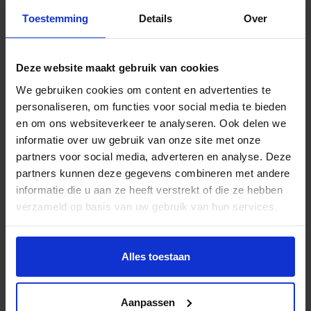
niet mee aan deze open dag editie.
Toestemming
Details
Over
Voor wie is de HKU Open Dag?
Deze website maakt gebruik van cookies
Bij ons is iedereen welkom! Onze deuren staan open
We gebruiken cookies om content en advertenties te
voor:
personaliseren, om functies voor social media te bieden
Toekomstige studenten
die een
bachelor of
en om ons websiteverkeer te analyseren. Ook delen we
associate degree
willen volgen.
informatie over uw gebruik van onze site met onze
Professionals
die zich verder willen ontwikkelen
partners voor social media, adverteren en analyse. Deze
partners kunnen deze gegevens combineren met andere
met een
masteropleiding
.
informatie die u aan ze heeft verstrekt of die ze hebben
Studenten die een
creatieve minor
bij HKU willen
verzameld op basis van uw gebruik van hun services.
volgen
Wil je meer weten of de voorkeur aanpassen, bekijk dan
En natuurlijk zijn
ouders, verzorgers, vrienden en
deze pagina:
Alles toestaan
familie
ook van harte welkom! Het is altijd fijn om je
https://www.hku.nl/privacy-statement-en-
ervaringen te delen met mensen die je dierbaar zijn.
disclaimer/cookie
Aanpassen