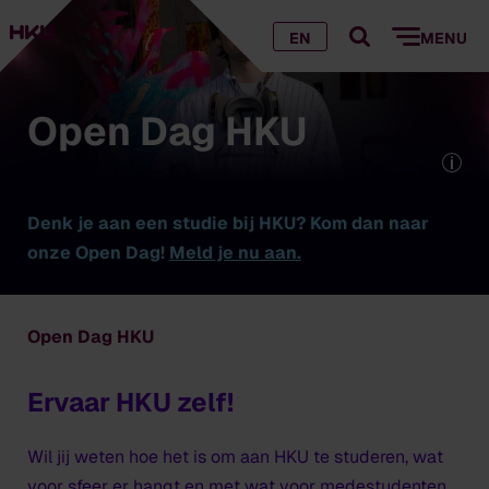
EN
MENU
Open Dag HKU
Denk je aan een studie bij HKU? Kom dan naar
onze Open Dag!
Meld je nu aan.
Open Dag HKU
Ervaar HKU zelf!
Wil jij weten hoe het is om aan HKU te studeren, wat
voor sfeer er hangt en met wat voor medestudenten