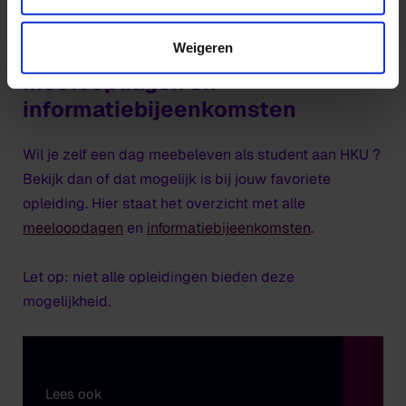
Ja, ik ben erbij!
Weigeren
Meeloopdagen en
informatiebijeenkomsten
Wil je zelf een dag meebeleven als student aan HKU ?
Bekijk dan of dat mogelijk is bij jouw favoriete
opleiding. Hier staat het overzicht met alle
meeloopdagen
en
informatiebijeenkomsten
.
Let op: niet alle opleidingen bieden deze
mogelijkheid.
Lees ook