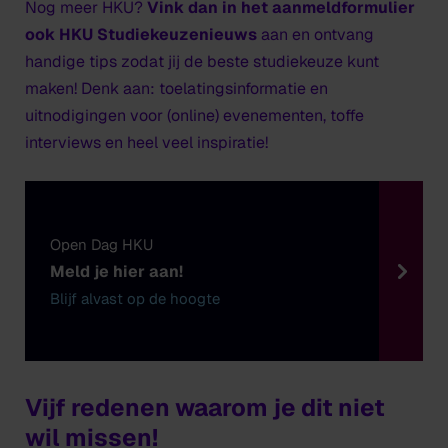
Nog meer HKU?
Vink dan in het aanmeldformulier
ook HKU Studiekeuzenieuws
aan en ontvang
handige tips zodat jij de beste studiekeuze kunt
maken! Denk aan: toelatingsinformatie en
uitnodigingen voor (online) evenementen, toffe
interviews en heel veel inspiratie!
Open Dag HKU
Meld je hier aan!
Blijf alvast op de hoogte
Vijf redenen waarom je dit niet
wil missen!