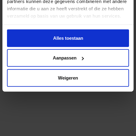
partners kunnen deze gegevens combineren met andere
Stage- of
informatie die u aan ze heeft verstrekt of die ze hebben
verzameld op basis van uw gebruik van hun services.
werkvacature
aanmelden
Wil je meer weten of de voorkeur aanpassen, bekijk dan
deze pagina:
Alles toestaan
https://www.hku.nl/privacy-statement-en-
disclaimer/cookie
Aanpassen
Weigeren