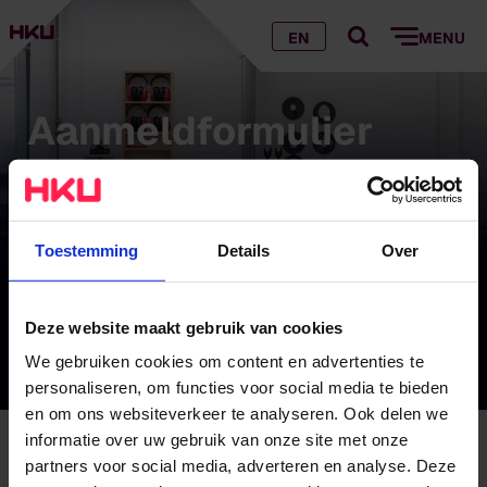
EN
MENU
Aan­meld­for­mu­lier
samen­werken met
HKU
Toestemming
Details
Over
Op zoek naar een HKU student voor een stage,
Deze website maakt gebruik van cookies
bijbaan, of klus? Gebruik dan onderstaand
We gebruiken cookies om content en advertenties te
formulier!
personaliseren, om functies voor social media te bieden
en om ons websiteverkeer te analyseren. Ook delen we
informatie over uw gebruik van onze site met onze
Aan­meld­for­mu­lier samen­werken met HKU
partners voor social media, adverteren en analyse. Deze