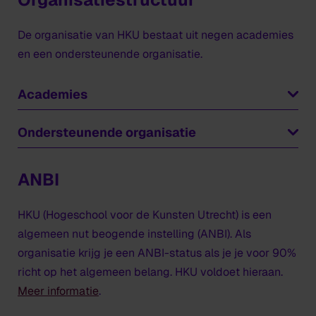
De organisatie van HKU bestaat uit negen academies
en een ondersteunende organisatie.
Academies
Ondersteunende organisatie
HKU biedt een gevarieerd opleidingsaanbod, verdeeld
over negen academies:
Academies
en lectoraten worden ondersteund vanuit
de locatie waar ze gevestigd zijn.
ANBI
HKU Beeldende Kunst
De backoffice van HKU bestaat uit een
HKU Design
Bestuursbureau en zes afdelingen:
HKU Games
HKU (Hogeschool voor de Kunsten Utrecht) is een
HKU Kunst en Economie
Onderwijs- en Studentenzaken (OSZ)
algemeen nut beogende instelling (ANBI). Als
HKU Media
Facilities ( Netwerk- en informatiedienst,
organisatie krijg je een ANBI-status als je je voor 90%
HKU Muziek en Technologie
Computerdienst, Facilitaire Zaken en Huisvesting,
richt op het algemeen belang. HKU voldoet hieraan.
HKU Theater
en Events)
Meer informatie
.
HKU Utrechts Conservatorium
Werkplaatsen