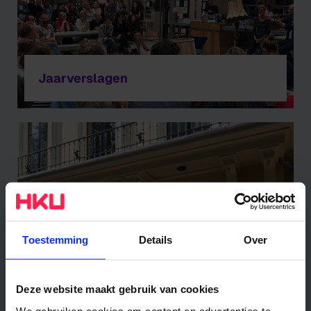
Jaarverslagen
Toestemming
Details
Over
Deze website maakt gebruik van cookies
De fellows van HKU
We gebruiken cookies om content en advertenties te