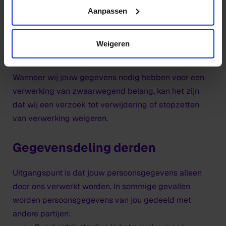
disclaimer/cookie
verzoek niet binnen de reguliere termijn kan worden
Aanpassen
afgehandeld dan kunnen wij de termijn van
afhandeling verlengen naar 90 dagen na ontvangst.
Weigeren
Wij laten je in dat geval weten waarom dit nodig is.
Wanneer wij jouw gegevens nodig hebben voor een
verwerking van zwaarwegend belang, kan het zijn
dat wij een verzoek tot verwijdering of stopzetten
van verwerking weigeren.
Gegevensdeling derden
Uitgangspunt is dat jouw persoonsgegevens alleen
door ons verwerkt worden. In sommige gevallen
worden persoonsgegevens van jou gedeeld met
andere partijen: