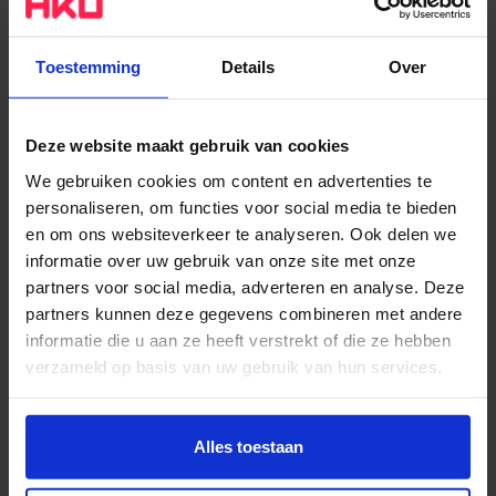
De persoonsgegevens worden een maand na
met jouw toestemming
oplevering van onderzoeksdata en rapportage
ter bescherming van de rechten van
Toestemming
Details
Over
vernietigd.
anderen
voor het instellen, uitoefenen of
Grondslag:
onderbouwen van een rechtsvordering
Deze website maakt gebruik van cookies
Gerechtvaardigd belang
We gebruiken cookies om content en advertenties te
Verzoeken hiertoe kunnen worden ingediend via het
personaliseren, om functies voor social media te bieden
e-mailadres
privacy@hku.nl
. Op dit adres kun je ook
Verwerker:
en om ons websiteverkeer te analyseren. Ook delen we
terecht met vragen ten aanzien van de verwerking
Researchcentrum voor Onderwijs en Arbeidsmarkt
informatie over uw gebruik van onze site met onze
van persoonsgegevens door HKU. Wanneer je een
(ROA)
partners voor social media, adverteren en analyse. Deze
verzoek ter uitoefening van je rechten bij ons indient,
partners kunnen deze gegevens combineren met andere
kan het zijn dat we je vragen om aanvullende
informatie die u aan ze heeft verstrekt of die ze hebben
identificatie.
verzameld op basis van uw gebruik van hun services.
Wil je meer weten of de voorkeur aanpassen, bekijk dan
De afhandelingstermijn van een gegevensverzoek is
deze pagina:
Alles toestaan
30 dagen na ontvangst. Verzoeken worden door ons
https://www.hku.nl/privacy-statement-en-
op redelijkheid en haalbaarheid getoetst. Als een