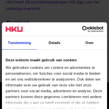
HKU heeft 35 bacheloropleidingen. Klik
hier
voor het
volledige overzicht.
Contact
Heb je vragen? Kijk eerst of het antwoord op je vraag
bij de
veelgestelde vragen
staat. Kom je er online niet
Toestemming
Details
Over
uit? Neem dan contact op met een van onze
studievoorlichters via Studentzaken.
Deze website maakt gebruik van cookies
We gebruiken cookies om content en advertenties te
Ga naar contactgegevens
personaliseren, om functies voor social media te bieden
en om ons websiteverkeer te analyseren. Ook delen we
informatie over uw gebruik van onze site met onze
partners voor social media, adverteren en analyse. Deze
partners kunnen deze gegevens combineren met andere
informatie die u aan ze heeft verstrekt of die ze hebben
verzameld op basis van uw gebruik van hun services.