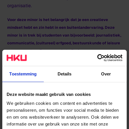
organisatie.
Voor deze minor is het belangrijk dat je een creatieve
mindset hebt en zin hebt in een buitenlandervaring. Deze
minor is in trek bij studenten van bijvoorbeeld: journalistiek,
communicatie, (cultureel) erfgoed, bestuurskunde of leisure
management en diverse maakstudies!
Samenwerken als sleutel voor een sterke
Toestemming
Details
Over
creatieve toekomst
Ga mee op ontdekkingstocht langs broedplaatsen,
Deze website maakt gebruik van cookies
vernieuwende projecten en artist run initiatives! Bij
We gebruiken cookies om content en advertenties te
deze minor ontdek je samen met creatieve makers uit
personaliseren, om functies voor social media te bieden
verschillende landen welke vernieuwende manieren er
en om ons websiteverkeer te analyseren. Ook delen we
allemaal zijn om samen te werken. Zin in deze
informatie over uw gebruik van onze site met onze
creatieve speeltuin? Dan is de
nieuwe minor