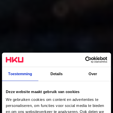
Toestemming
Details
Over
Deze website maakt gebruik van cookies
We gebruiken cookies om content en advertenties te
Minor Sonic and
personaliseren, om functies voor social media te bieden
en om ons websiteverkeer te analyseren. Ook delen we