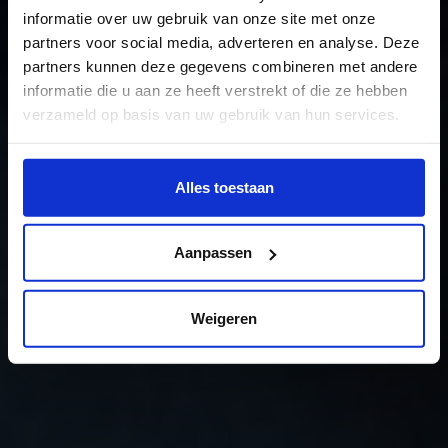
Music Design
informatie over uw gebruik van onze site met onze
De minor
partners voor social media, adverteren en analyse. Deze
partners kunnen deze gegevens combineren met andere
informatie die u aan ze heeft verstrekt of die ze hebben
verzameld op basis van uw gebruik van hun services.
Wil je meer weten of de voorkeur aanpassen, bekijk dan
deze pagina:
Alles toestaan
https://www.hku.nl/privacy-statement-en-
disclaimer/cookie
Aanpassen
Weigeren