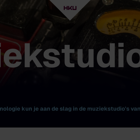
ekstudi
ologie kun je aan de slag in de muziekstudio's va