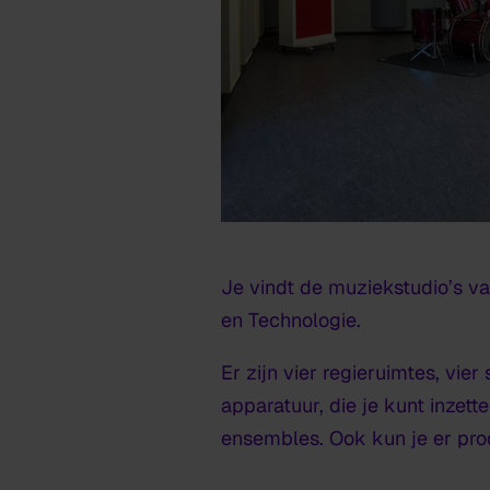
Je vindt de muziekstudio’s va
en Technologie.
Er zijn vier regieruimtes, vier
apparatuur, die je kunt inzet
ensembles. Ook kun je er pro