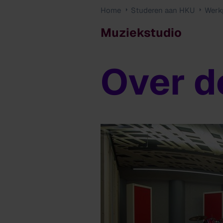
Home
Studeren aan HKU
Werkp
Muziekstudio
Over d
Muziekstudio