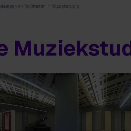
laatsen en faciliteiten
Muziekstudio
e Muziekstud