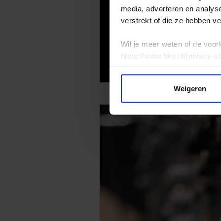
media, adverteren en analys
verstrekt of die ze hebben v
Wil je meer weten of de voor
https://www.hku.nl/privacy-s
Weigeren