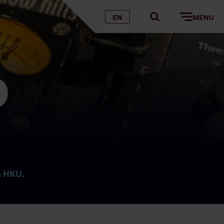
EN
MENU
o
n HKU.