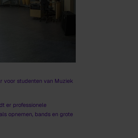
aar voor studenten van Muziek
ndt er professionele
ocals opnemen, bands en grote