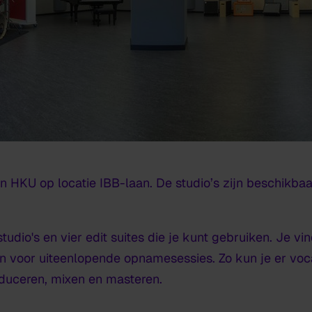
n HKU op locatie IBB-laan. De studio’s zijn beschikb
 studio's en vier edit suites die je kunt gebruiken. Je vi
ten voor uiteenlopende opnamesessies. Zo kun je er v
duceren, mixen en masteren.