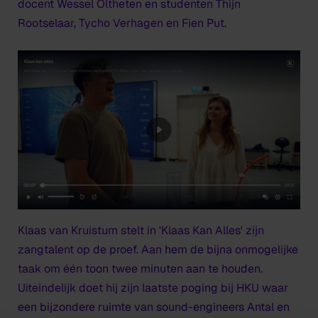
docent Wessel Oltheten en studenten Thijn
Rootselaar, Tycho Verhagen en Fien Put.
Klaas van Kruistum stelt in 'Klaas Kan Alles' zijn
zangtalent op de proef. Aan hem de bijna onmogelijke
taak om één toon twee minuten aan te houden.
Uiteindelijk doet hij zijn laatste poging bij HKU waar
een bijzondere ruimte van sound-engineers Antal en