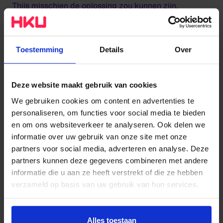
Thijs misschien de oplossing zou kunnen zijn.
Toestemming
Details
Over
Deze website maakt gebruik van cookies
We gebruiken cookies om content en advertenties te
personaliseren, om functies voor social media te bieden
en om ons websiteverkeer te analyseren. Ook delen we
informatie over uw gebruik van onze site met onze
partners voor social media, adverteren en analyse. Deze
partners kunnen deze gegevens combineren met andere
Bluetooth koptelefoons zijn er in allerlei soorten en
informatie die u aan ze heeft verstrekt of die ze hebben
maten, maar welke moet je kiezen? Kassa schakelt de
verzameld op basis van uw gebruik van hun services.
hulp in van HKU Muziek en Technologie om tot de
beste keuze te komen.
Wil je meer weten of de voorkeur aanpassen, bekijk dan
deze pagina:
Alles toestaan