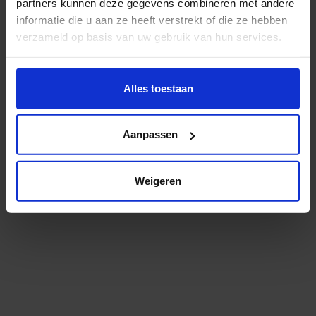
Er zit een kleine typefout in het adres. Check je dit
partners kunnen deze gegevens combineren met andere
even?
informatie die u aan ze heeft verstrekt of die ze hebben
verzameld op basis van uw gebruik van hun services.
Misschien helpt dit je verder:
Wil je meer weten of de voorkeur aanpassen, bekijk dan
deze pagina:
Alles toestaan
Bekijk het studieaanbod
https://www.hku.nl/privacy-statement-en-
Lees meer over onderzoek en expertise
disclaimer/cookie
Aanpassen
Niet gevonden wat je zocht? Probeer het via
onze
zoekmachine
.
Weigeren