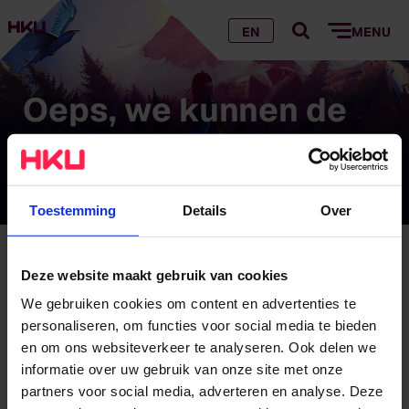
EN
MENU
Oeps, we kunnen de
pagina die je zoekt
niet vinden…
Toestemming
Details
Over
Oeps, we kunnen de pagina die je zoekt niet
Deze website maakt gebruik van cookies
vinden…
We gebruiken cookies om content en advertenties te
personaliseren, om functies voor social media te bieden
Hoe komt dat?
en om ons websiteverkeer te analyseren. Ook delen we
informatie over uw gebruik van onze site met onze
Wij hebben de pagina verplaatst of verwijderd
partners voor social media, adverteren en analyse. Deze