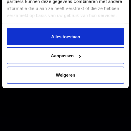
partners kunnen deze gegevens combineren met andere
informatie die u aan ze heeft verstrekt of die ze hebben
verzameld op basis van uw gebruik van hun services.
Wil je meer weten of de voorkeur aanpassen, bekijk dan
deze pagina:
Alles toestaan
https://www.hku.nl/privacy-statement-en-
disclaimer/cookie
Aanpassen
Weigeren