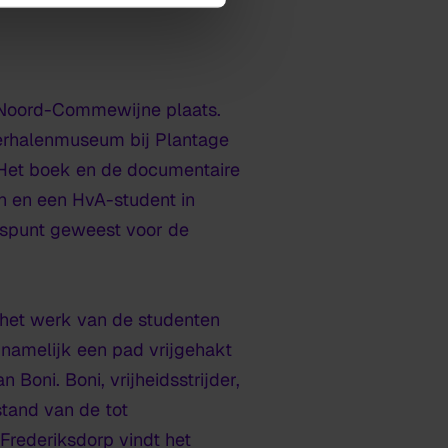
 Noord-Commewijne
plaats.
Verhalenmuseum bij Plantage
. Het boek en de documentaire
n en een HvA-student in
gspunt geweest voor de
 het werk van de studenten
s namelijk een pad vrijgehakt
Boni. Boni, vrijheidsstrijder,
tand van de tot
Frederiksdorp vindt het