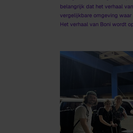
belangrijk dat het verhaal van
vergelijkbare omgeving waar o
Het verhaal van Boni wordt op