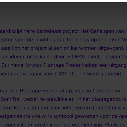
terdisciplinaire derdejaars project
Het Geheugen van
pten voor de inrichting van het nieuw op te richten 
elaas kon het project alleen online worden uitgevoerd
 en ideeën ontwikkeld door vijf HKU Theater studente
Suriname, is voor Plantage Frederiksdorp een uitgan
useum dat voorjaar van 2022 officieel werd geopend.
man van Plantage Frederikdorp, was zo tevreden over
Boni Trail verder te ontwikkelen. In het plantagebos i
ions kennis opdoen over het leven en de betekenis van 
laafgemaakte vrouw, is symbool geworden voor de ops
ntagesysteem en de koloniale overheersing. Plantage 