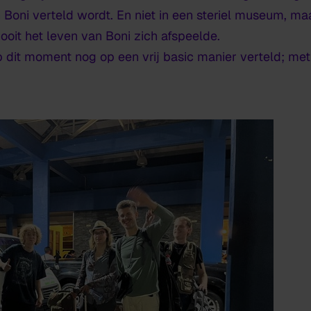
 Boni verteld wordt. En niet in een steriel museum, maa
oit het leven van Boni zich afspeelde.
 dit moment nog op een vrij basic manier verteld; me