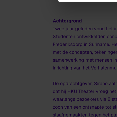
Achtergrond
Twee jaar geleden vond het in
Studenten ontwikkelden conce
Frederiksdorp in Suriname. H
met de concepten, tekeningen
samenwerking met mensen in 
inrichting van het Verhalenm
De opdrachtgever, Sirano Zal
dat hij HKU Theater vroeg het 
waarlangs bezoekers via 8 stat
zoon van een ontsnapte tot s
slaafgemaakten tegen het pla