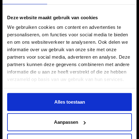
Deze website maakt gebruik van cookies
We gebruiken cookies om content en advertenties te
Interactive
personaliseren, om functies voor social media te bieden
en om ons websiteverkeer te analyseren. Ook delen we
Performance Design
informatie over uw gebruik van onze site met onze
The study
partners voor social media, adverteren en analyse. Deze
partners kunnen deze gegevens combineren met andere
informatie die u aan ze heeft verstrekt of die ze hebben
verzameld op basis van uw gebruik van hun services.
Wil je meer weten of de voorkeur aanpassen, bekijk dan
deze pagina:
Alles toestaan
https://www.hku.nl/privacy-statement-en-
disclaimer/cookie
Aanpassen