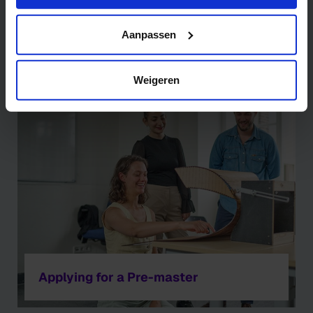
https://www.hku.nl/privacy-statement-en-
disclaimer/cookie
Aanpassen
Applying for a Preparatory Course
Weigeren
Applying for a Pre-master