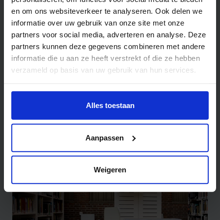
en om ons websiteverkeer te analyseren. Ook delen we
informatie over uw gebruik van onze site met onze
partners voor social media, adverteren en analyse. Deze
partners kunnen deze gegevens combineren met andere
informatie die u aan ze heeft verstrekt of die ze hebben
verzameld op basis van uw gebruik van hun services.
Wil je meer weten of de voorkeur aanpassen, bekijk dan
deze pagina:
Alles toestaan
Projects - Research and Innovation
https://www.hku.nl/privacy-statement-en-
disclaimer/cookie
Aanpassen
Weigeren