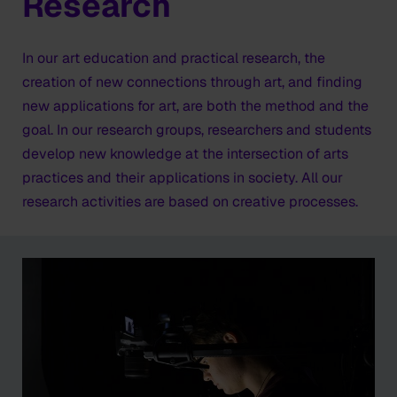
Research
In our art education and practical research, the
creation of new connections through art, and finding
new applications for art, are both the method and the
goal. In our research groups, researchers and students
develop new knowledge at the intersection of arts
practices and their applications in society. All our
research activities are based on creative processes.