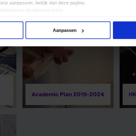
keur aanpassen, bekijk dan deze pagina:
tatement-en-disclaimer/cookie
Aanpassen
Academic Plan 2019-2024
HK