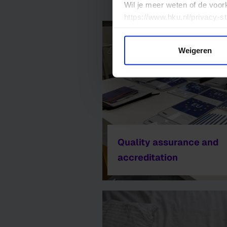
Wil je meer weten of de voor
https://www.hku.nl/privacy-s
Weigeren
Quality assurance and
accreditation