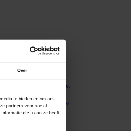
Over
tain parameters. For example,
 annual reports, we evaluate
 media te bieden en om ons
ocuments and texts that show
ze partners voor social
nformatie die u aan ze heeft