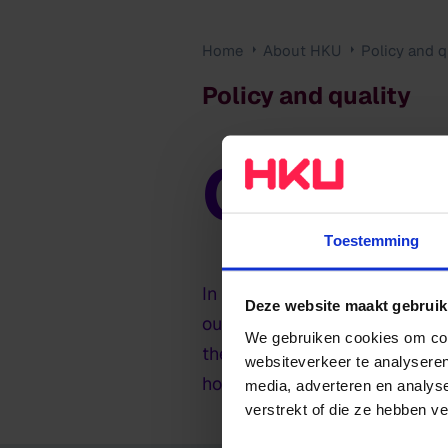
Home
About HKU
Policy and q
Policy and quality
Qualit
Policy and
quality
Toestemming
In order to maintain and impr
Deze website maakt gebruik
our Academic Plan formulates 
We gebruiken cookies om cont
the most important events an
websiteverkeer te analyseren
how HKU is working on the qua
media, adverteren en analys
verstrekt of die ze hebben v