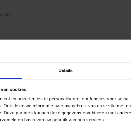
uality
y
Details
ove the quality of our education, HKU works within cer
 van cookies
various themes that reflect our ambitions. And in our
ent en advertenties te personaliseren, om functies voor social
d developments within HKU. Read on to see all the d
. Ook delen we informatie over uw gebruik van onze site met on
lity of our education.
e. Deze partners kunnen deze gegevens combineren met andere i
erzameld op basis van uw gebruik van hun services.