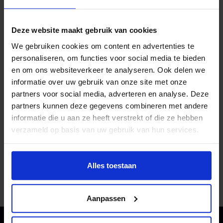
Je loopt letterlijk een dagje mee met studenten van
Interactive Performance Design. Je volgt een aantal
Deze website maakt gebruik van cookies
lessen en kijkt mee met ontwerpsessies en
We gebruiken cookies om content en advertenties te
presentaties van eerstejaars. Ook heb je volop de
personaliseren, om functies voor social media te bieden
gelegenheid om kennis te maken met onze studenten
en om ons websiteverkeer te analyseren. Ook delen we
en docenten. Ze staan voor je klaar om al je vragen te
informatie over uw gebruik van onze site met onze
beantwoorden op de opleiding, vakken, projecten en
partners voor social media, adverteren en analyse. Deze
beroepsmogelijkheden.
partners kunnen deze gegevens combineren met andere
informatie die u aan ze heeft verstrekt of die ze hebben
MELD JE AAN
verzameld op basis van uw gebruik van hun services.
Enthousiast om met ons mee te lopen? Binnenkort
Wil je meer weten of de voorkeur aanpassen, bekijk dan
kun je je op deze pagina aanmelden.
deze pagina:
Alles toestaan
https://www.hku.nl/privacy-statement-en-
MELD JE AAN
disclaimer/cookie
Aanpassen