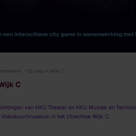
 een interacitieve city game in samenwerking met
entenwerk
Op weg in Wijk C
Wijk C
 richtingen van HKU Theater en HKU Muziek en Techno
t Volksbuurtmuseum in het Utrechtse Wijk C.