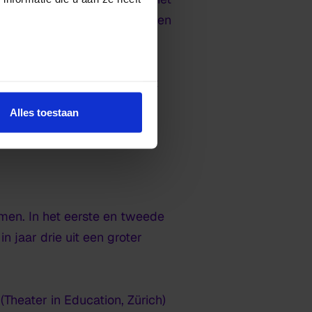
eert geen nostalgie, en open
ar je een fysieke kaart kunt
ijk C
. Hier vind je meer
Alles toestaan
samen. In het eerste en tweede
n jaar drie uit een groter
Theater in Education, Zürich)