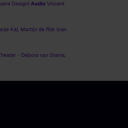
eatre Design)
Audio
Vincent
nje Ka), Martijn de Rijk (van
heater - Debora van Stenis,