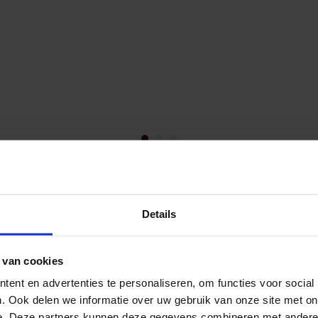
Details
 straten van Wijk C op! In de kiertjes tussen stene
 van cookies
 mysteries en schatten verborgen. De nieuwe directe
ent en advertenties te personaliseren, om functies voor social
ergeten verhalen van Wijk C terug te vinden - en mis
. Ook delen we informatie over uw gebruik van onze site met on
mix van audiotour, verhaal en spel. Luister, schrijf, wan
e. Deze partners kunnen deze gegevens combineren met andere i