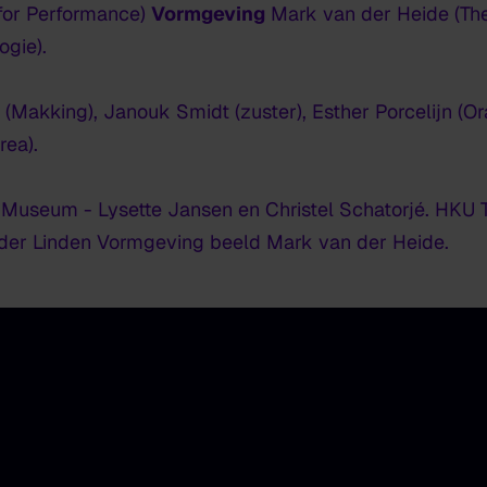
 for Performance)
Vormgeving
Mark van der Heide (Th
gie).
(Makking), Janouk Smidt (zuster), Esther Porcelijn (Ora
rea).
Museum - Lysette Jansen en Christel Schatorjé. HKU T
 der Linden Vormgeving beeld Mark van der Heide.