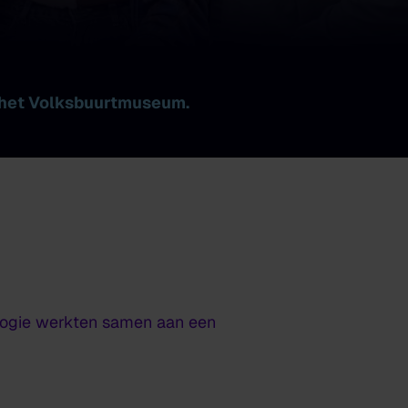
 het Volksbuurtmuseum.
logie werkten samen aan een