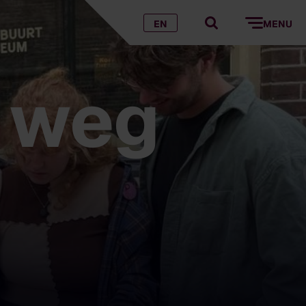
EN
MENU
 weg