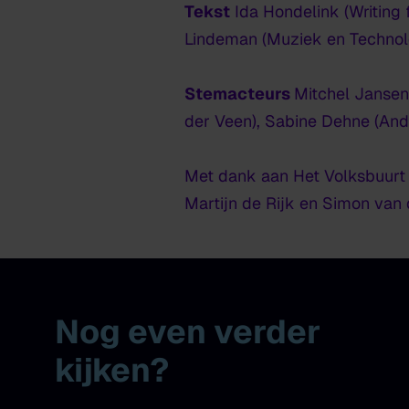
Tekst
Ida Hondelink (Writing
Lindeman (Muziek en Technolo
Stemacteurs
Mitchel Jansen 
der Veen), Sabine Dehne (And
Met dank aan Het Volksbuurt 
Martijn de Rijk en Simon van
Nog even verder
kijken?