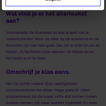
Wat vind je er het allerleukst
aan?
Voornamelijk de diversiteit en wat je leert van je
medestudenten. Maar de sfeer op de academie en de
docenten zijn ook heel goed. Die zijn er echt om jou te
helpen. Zij faciliteren jouw wensen. Ze helpen je om
het beste eruit te halen.
Omschrijf je klas eens.
Het zijn echte makers. Qua vaardigheden
complementeren we elkaar mega goed. Er zitten
programmeurs bij die super vette shit kunnen maken.
Andere mensen zijn weer auditief ingesteld. En weer