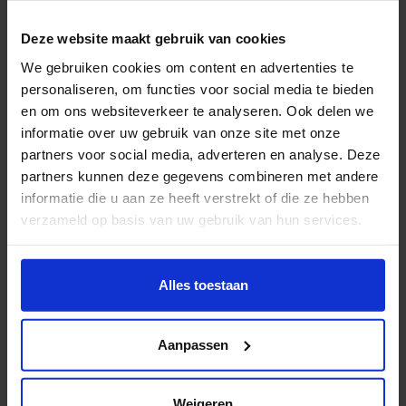
Ja, ouderwets met potlood op papier een naakt
model natekenen. Dat heeft even niks met techniek te
Deze website maakt gebruik van cookies
maken maar je leert je wel de basis. Skills. Je leert
We gebruiken cookies om content en advertenties te
naar perspectief te kijken. Lichtval. Kijken naar iets en
personaliseren, om functies voor social media te bieden
omzetten naar een werk. Photoshop lijkt hier
en om ons websiteverkeer te analyseren. Ook delen we
informatie over uw gebruik van onze site met onze
bijvoorbeeld heel erg op. Hoeken, schaduwen, licht.
partners voor social media, adverteren en analyse. Deze
Met model tekenen leer je dat.
partners kunnen deze gegevens combineren met andere
informatie die u aan ze heeft verstrekt of die ze hebben
Past Interactive Performance
verzameld op basis van uw gebruik van hun services.
Design bij deze tijd?
Wil je meer weten of de voorkeur aanpassen, bekijk dan
Het is super toekomstgericht. Door deze opleiding
deze pagina:
Alles toestaan
https://www.hku.nl/privacy-statement-en-
krijgen wij de kans om met science fiction-achtige
disclaimer/cookie
apparaten aan de slag te gaan, virtual reality,
Aanpassen
hologrammen. Dat soort dingen. Daardoor hebben wij
een goede kans om na onze studie aan een baan te
Weigeren
komen of die zelf te creëren.