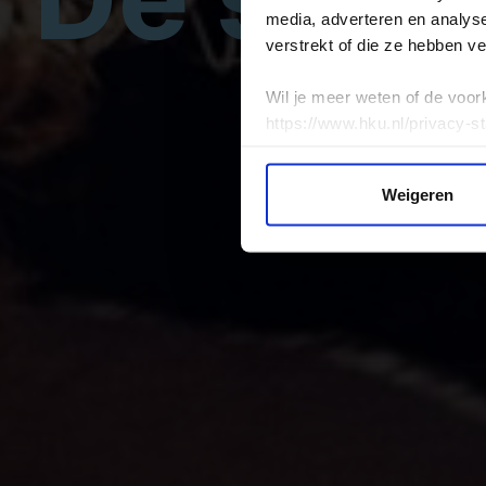
media, adverteren en analys
verstrekt of die ze hebben v
Wil je meer weten of de voor
https://www.hku.nl/privacy-s
Weigeren