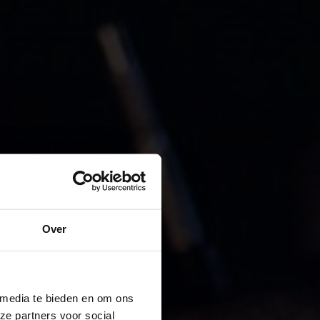
Over
 media te bieden en om ons
ze partners voor social