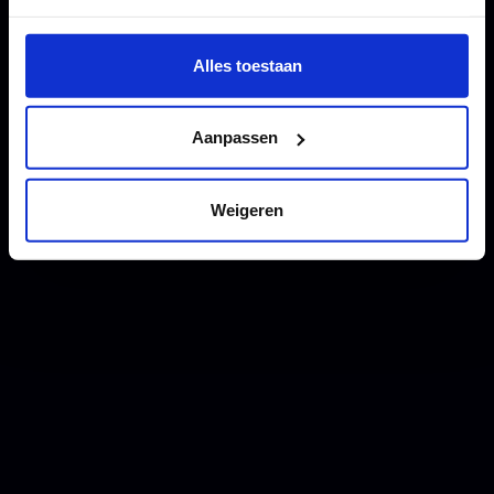
Wil je meer weten of de voorkeur aanpassen, bekijk dan
deze pagina:
Alles toestaan
https://www.hku.nl/privacy-statement-en-
disclaimer/cookie
Aanpassen
Weigeren