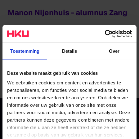
Manon Nijenhuis - alumnus Zang
Begeleid door Manuel Wouthuysen (alumnus Piano).
Marit van der Lei - alumnus Zang
Toestemming
Details
Over
Begeleid door Marre de Graaf (alumnus Bas).
Deze website maakt gebruik van cookies
Lees meer over Jazz Rookies op de website van
We gebruiken cookies om content en advertenties te
TivoliVredenburg
.
personaliseren, om functies voor social media te bieden
en om ons websiteverkeer te analyseren. Ook delen we
informatie over uw gebruik van onze site met onze
partners voor social media, adverteren en analyse. Deze
partners kunnen deze gegevens combineren met andere
informatie die u aan ze heeft verstrekt of die ze hebben
verzameld op basis van uw gebruik van hun services.