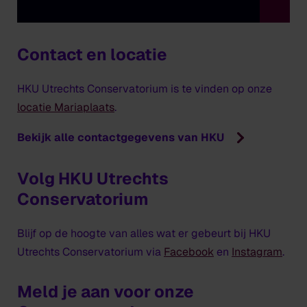
Muzieksoftware
Chris Duindam (kerndocent)
Pianovaardigheden
eenmaal bent begonnen, wil je niet meer
Aart de Jong
Carla Leurs
Delaney Nelom
stoppen.’
Hebe Mensinga
Marit Thus
Contact en locatie
Performance art
Bart de Win
Nina Glockner
Zang
HKU Utrechts Conservatorium is te vinden op onze
Karin van der Poel (kerndocent)
Practical rhythm lab
locatie Mariaplaats
.
Performance coaching
Erik Slik
Bekijk alle contactgegevens van HKU
Nina Glockner
Saxofoon
Toon Roos
Volg HKU Utrechts
Stage
Marc Scholten
Conservatorium
Myra Driessen
Toegepaste muziektheorie
Blijf op de hoogte van alles wat er gebeurt bij HKU
Studiecoaching
Bart Noorman
Utrechts Conservatorium via
Facebook
en
Instagram
.
Tet Koffeman
Trompet
Meld je aan voor onze
Vocal Playground
Rik Mol