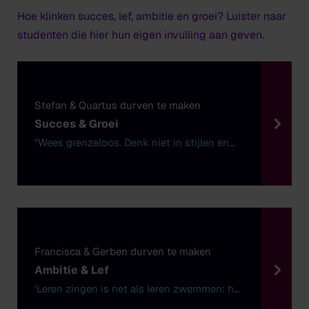
Daan Kleijn
Bart Noorman
Hoe klinken succes, lef, ambitie en groei? Luister naar
Interdisciplinaire samenwerking
Piano
Tim Langedijk
Karin van der Poel
studenten die hier hun eigen invulling aan geven.
Wiek Hijmans
Vivianne Cheng
Erik Rutjes
Erik Rutjes
Francisca Rijken
Henry Kelder (kerndocent)
Criss Taylor
Klára Würtz
HKU Voices
Laboratorium
Marit van der Lei
Stefan & Quartus durven te maken
Jeffrey Noordijk
Podiumtraining
Succes & Groei
Esmée Olthuis
Wilfred van de Peppel
Muziekgeschiedenis
"Wees grenzeloos. Denk niet in stijlen en
Frank de Munnik
hokjes."
Maakprocessen voor de muzikale performance
Productievakken
(MMP)
Aart de Jong
Piano
Ard Kok
Eelco Topper
Bert van den Brink
Mees Siderius
Rembrandt Frerichs
Saxofoon
Celia García-García (techniek)
Francisca & Gerben durven te maken
Musical Embodiment
Andreas Mader
Daan van den Hurk (techniek)
Ambitie & Lef
Francisca Rijken
Folkert Oosterbeek
‘Leren zingen is net als leren zwemmen: het
Viool
is spannend om erin te duiken maar als je