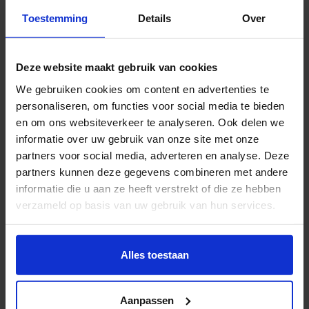
niet mee aan deze open dag editie.
Toestemming
Details
Over
Voor wie is de HKU Open Dag?
Deze website maakt gebruik van cookies
Bij ons is iedereen welkom! Onze deuren staan open
We gebruiken cookies om content en advertenties te
voor:
personaliseren, om functies voor social media te bieden
Toekomstige studenten
die een
bachelor of
en om ons websiteverkeer te analyseren. Ook delen we
associate degree
willen volgen.
informatie over uw gebruik van onze site met onze
Professionals
die zich verder willen ontwikkelen
partners voor social media, adverteren en analyse. Deze
partners kunnen deze gegevens combineren met andere
met een
masteropleiding
.
informatie die u aan ze heeft verstrekt of die ze hebben
Studenten die een
creatieve minor
bij HKU willen
verzameld op basis van uw gebruik van hun services.
volgen
Wil je meer weten of de voorkeur aanpassen, bekijk dan
En natuurlijk zijn
ouders, verzorgers, vrienden en
deze pagina:
Alles toestaan
familie
ook van harte welkom! Het is altijd fijn om je
https://www.hku.nl/privacy-statement-en-
ervaringen te delen met mensen die je dierbaar zijn.
disclaimer/cookie
Aanpassen