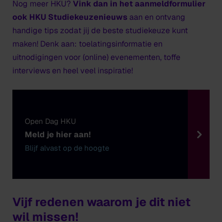
Nog meer HKU?
Vink dan in het aanmeldformulier
ook HKU Studiekeuzenieuws
aan en ontvang
handige tips zodat jij de beste studiekeuze kunt
maken! Denk aan: toelatingsinformatie en
uitnodigingen voor (online) evenementen, toffe
interviews en heel veel inspiratie!
Open Dag HKU
Meld je hier aan!
Blijf alvast op de hoogte
Vijf redenen waarom je dit niet
wil missen!