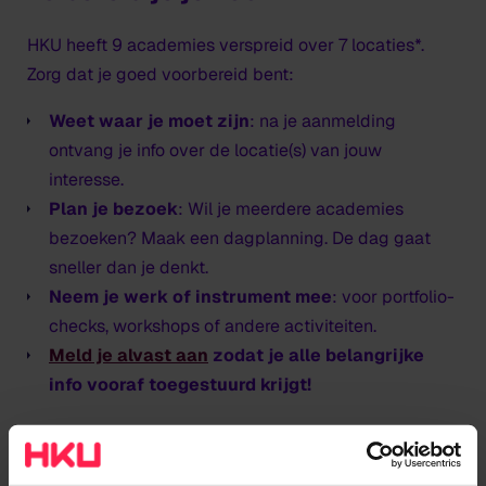
HKU heeft 9 academies verspreid over 7 locaties*.
Zorg dat je goed voorbereid bent:
Weet waar je moet zijn
: na je aanmelding
ontvang je info over de locatie(s) van jouw
interesse.
Plan je bezoek
: Wil je meerdere academies
bezoeken? Maak een dagplanning. De dag gaat
sneller dan je denkt.
Neem je werk of instrument mee
: voor portfolio-
checks, workshops of andere activiteiten.
Meld je alvast aan
zodat je alle belangrijke
info vooraf toegestuurd krijgt!
* LET OP! HKU Theater (met uitzondering van Interactive
Performance Design) en HKU Utrechts Conservatorium doen