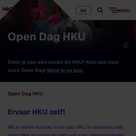
EN
MENU
Open Dag HKU
Denk je aan een studie bij HKU? Kom dan naar
onze Open Dag!
Meld je nu aan.
Open Dag HKU
Ervaar HKU zelf!
Wil jij weten hoe het is om aan HKU te studeren, wat
voor sfeer er hangt en met wat voor medestudenten