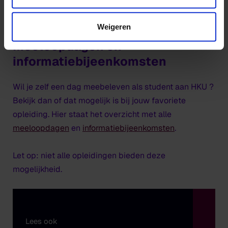
Ja, ik ben erbij!
Weigeren
Meeloopdagen en
informatiebijeenkomsten
Wil je zelf een dag meebeleven als student aan HKU ?
Bekijk dan of dat mogelijk is bij jouw favoriete
opleiding. Hier staat het overzicht met alle
meeloopdagen
en
informatiebijeenkomsten
.
Let op: niet alle opleidingen bieden deze
mogelijkheid.
Lees ook