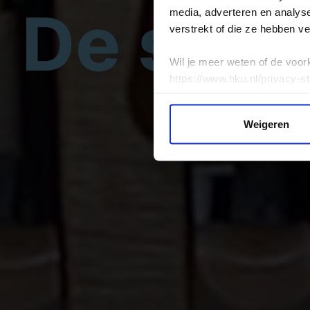
De stud
media, adverteren en analys
verstrekt of die ze hebben v
Wil je meer weten of de voor
https://www.hku.nl/privacy-s
Weigeren