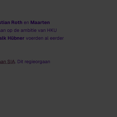
stian Roth
en
Maarten
 aan op de ambitie van HKU
alk Hübner
voerden al eerder
aan SIA
. Dit regieorgaan