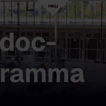
doc-
gramma