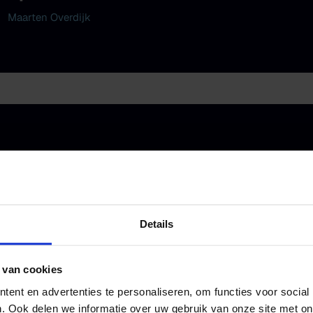
Maarten Overdijk
Virtuele verkenning van de ruimte v
Interview met Maarten Overdijk
Details
 van cookies
ent en advertenties te personaliseren, om functies voor social
h: Transformation through
. Ook delen we informatie over uw gebruik van onze site met on