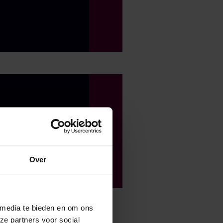
an de toekomst
Over
 media te bieden en om ons
 Interactive
ze partners voor social