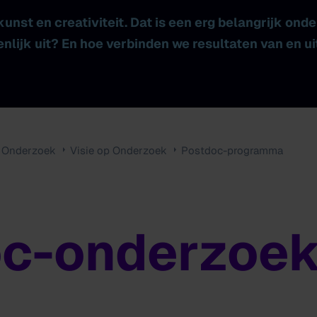
unst en creativiteit. Dat is een erg belangrijk ond
nlijk uit? En hoe verbinden we resultaten van en u
Onderzoek
Visie op Onderzoek
Postdoc-programma
c-onderzoek 