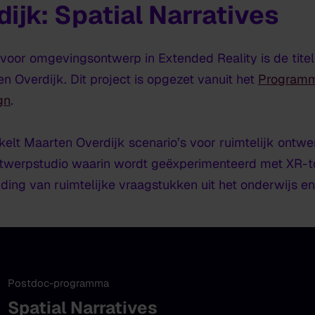
ijk: Spatial Narratives
 voor omgevingsontwerp in Extended Reality
is de tit
 Overdijk. Dit project is opgezet vanuit het
Programm
gn
.
kelt Maarten Overdijk
scenario’s
voor ruimtelijk ontw
 ontwerpstudio waarin wordt geëxperimenteerd met XR-t
ing van ruimtelijke vraagstukken uit het onderwijs e
Postdoc-programma
Spatial Narratives