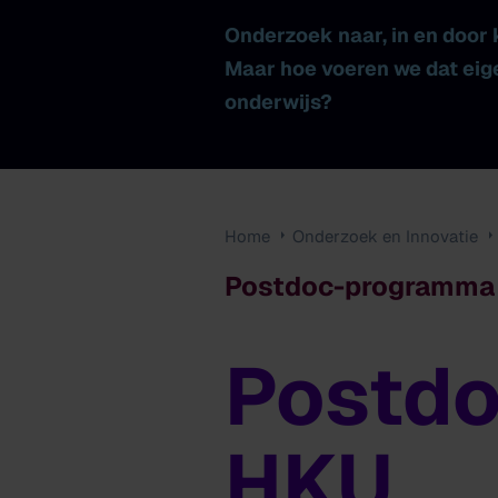
Onderzoek naar, in en door k
Maar hoe voeren we dat eige
onderwijs?
Home
Onderzoek en Innovatie
Postdoc-programma
Postdo
Postdoc-
programma
HKU