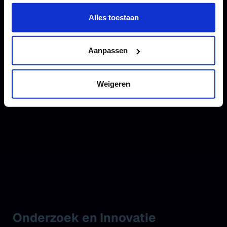
Wil je meer weten of de voorkeur aanpassen, bekijk dan
deze pagina:
Alles toestaan
https://www.hku.nl/privacy-statement-en-
disclaimer/cookie
Aanpassen
Weigeren
Onderzoek en Innovatie