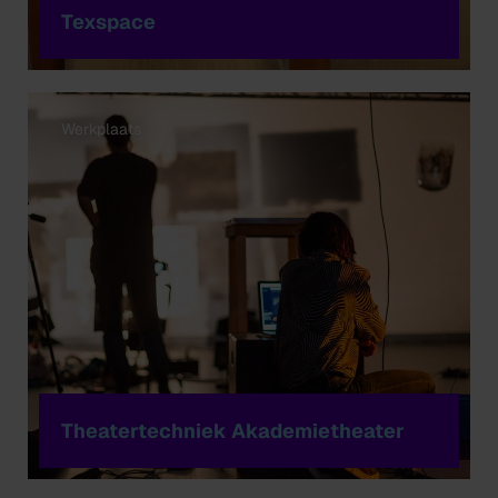
Texspace
Werkplaats
Theatertechniek Akademietheater