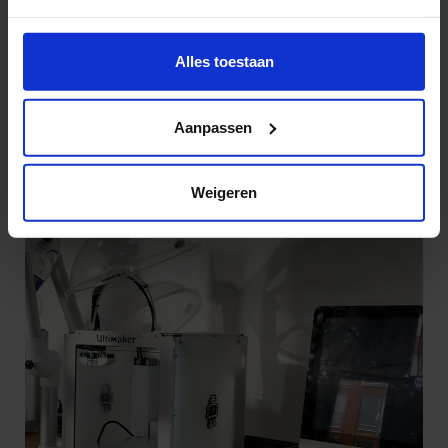
Wil je meer weten of de voorkeur aanpassen, bekijk dan
deze pagina:
Alles toestaan
https://www.hku.nl/privacy-statement-en-
disclaimer/cookie
Aanpassen
Lab Pastoe
Weigeren
Werkplaats