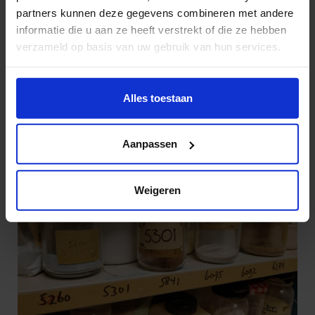
partners kunnen deze gegevens combineren met andere
informatie die u aan ze heeft verstrekt of die ze hebben
verzameld op basis van uw gebruik van hun services.
Wil je meer weten of de voorkeur aanpassen, bekijk dan
deze pagina:
Alles toestaan
https://www.hku.nl/privacy-statement-en-
disclaimer/cookie
Aanpassen
Weigeren