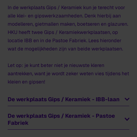
In de werkplaats Gips / Keramiek kun je terecht voor
alle klei- en gipswerkzaamheden. Denk hierbij aan
modelleren, gietmallen maken, boetseren en glazuren.
HKU heeft twee Gips / Keramiekwerkplaatsen, op
locatie IBB en in de Pastoe Fabriek. Lees hieronder
wat de mogelijkheden zijn van beide werkplaatsen.
Let op: je kunt beter niet je nieuwste kleren
aantrekken, want je wordt zeker weten vies tijdens het
kleien en gipsen!
De werkplaats Gips / Keramiek - IBB-laan
In deze werkplaats kun je alles leren over klei en gips.
De werkplaats Gips / Keramiek - Pastoe
Onze medewerkers staan voor je klaar om te helpen
Fabriek
met jouw project of werkstuk. Zo kun je mallen maken,
Ook in deze werkplaats kun je aan de slag met klei en
boetseren en keramiek gieten.