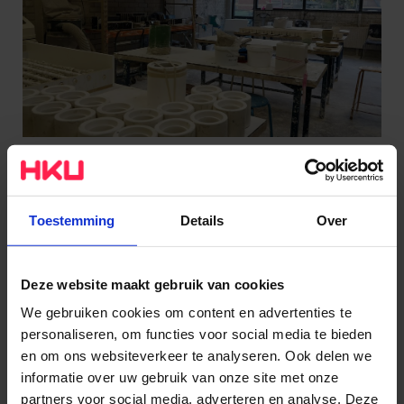
In het spuit- en chemiehok kun je werken met
materialen waarbij het gebruik van een spuit- en
gasmasker noodzakelijk is. Bijvoorbeeld: verfspuiten,
heftig schuurwerk en polyester/epoxy mengen. Dat
klinkt best spannend, maar onze medewerkers helpen
je daar graag bij.
Toestemming
Details
Over
Deze website maakt gebruik van cookies
We gebruiken cookies om content en advertenties te
personaliseren, om functies voor social media te bieden
en om ons websiteverkeer te analyseren. Ook delen we
informatie over uw gebruik van onze site met onze
partners voor social media, adverteren en analyse. Deze