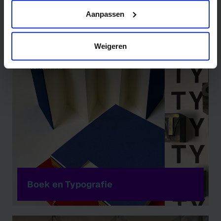
disclaimer/cookie
Aanpassen
Fotografie
Weigeren
Werkplaats
Boek en Typografie