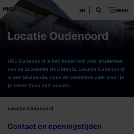
EN
MENU
Locatie Oudenoord
HKU Oudenoord is het thuisfront voor studenten
van de
academie
HKU Media. Locatie Oudenoord
is een bruisende, open en creatieve plek waar je
je zeker thuis zult voelen.
Locatie Oudenoord
Contact en openingstijden