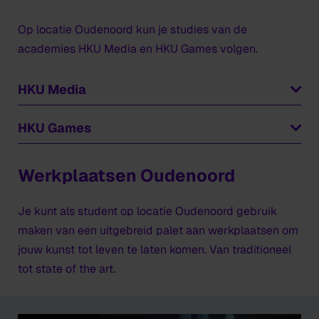
Op locatie Oudenoord kun je studies van de
academies HKU Media en HKU Games volgen.
HKU Media
Een goed verhaal begint bij een goed idee. Maar hoe
HKU Games
verbeeld je dit idee? En hoe weet je daar een publiek
mee te raken? Dat leer je bij HKU Media. Je creëert
Je raadt het al: bij HKU Games staan games centraal.
ervaringen en verhalen die waardevol zijn voor
Je ontwerpt vooral interactie met mensen via games,
Werkplaatsen Oudenoord
diverse publieksgroepen in verschillende situaties.
website en mobiele telefoons. De vraag naar game
designers groeit sterk. Er is ook steeds meer behoefte
Je kunt als student op locatie Oudenoord gebruik
aan specialistische ontwerpers die met andere
Lees meer over HKU Media
maken van een uitgebreid palet aan werkplaatsen om
disciplines kunnen samenwerken.
jouw kunst tot leven te laten komen. Van traditioneel
tot
state of
the
art
.
Lees meer over HKU Games