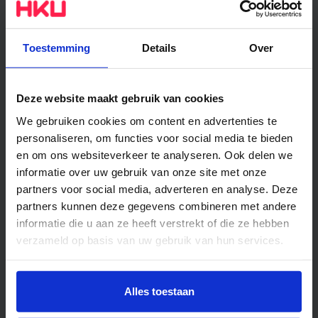
Toestemming
Details
Over
Deze website maakt gebruik van cookies
PRINT
We gebruiken cookies om content en advertenties te
personaliseren, om functies voor social media te bieden
en om ons websiteverkeer te analyseren. Ook delen we
informatie over uw gebruik van onze site met onze
Werkplaats
partners voor social media, adverteren en analyse. Deze
partners kunnen deze gegevens combineren met andere
informatie die u aan ze heeft verstrekt of die ze hebben
verzameld op basis van uw gebruik van hun services.
Wil je meer weten of de voorkeur aanpassen, bekijk dan
deze pagina:
Alles toestaan
https://www.hku.nl/privacy-statement-en-