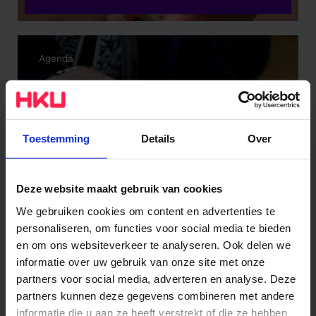
Agenda
Toestemming
Details
Over
04/06
Deze website maakt gebruik van cookies
Artistiek onderzoek op een
We gebruiken cookies om content en advertenties te
ongebruikelijke plek
personaliseren, om functies voor social media te bieden
en om ons websiteverkeer te analyseren. Ook delen we
informatie over uw gebruik van onze site met onze
partners voor social media, adverteren en analyse. Deze
Agenda
partners kunnen deze gegevens combineren met andere
informatie die u aan ze heeft verstrekt of die ze hebben