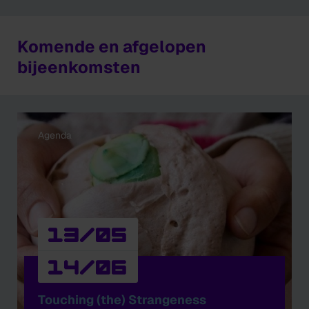
Komende en afgelopen
bijeenkomsten
Agenda
13/05
14/06
Touching (the) Strangeness