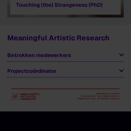
Touching (the) Strangeness (PhD)
Meaningful Artistic Research
Betrokken medewerkers
Fabiola Camuti
Projectcoördinator
Marieke Folkers,
marieke.folkers@hku.nl
Marieke Folkers
Louis van den Hengel
Andries Hiskes
Robbert Hoogstraat