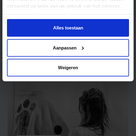
verzameld op basis van uw gebruik van hun services.
Wil je meer weten of de voorkeur aanpassen, bekijk dan
deze pagina:
Alles toestaan
https://www.hku.nl/privacy-statement-en-
09/10
disclaimer/cookie
Aanpassen
Becoming Reoriented (2025)
13:00 uur tot 17:00 uur
Weigeren
Agenda