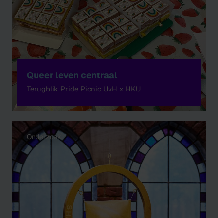
Queer leven centraal
Terugblik Pride Picnic UvH x HKU
Onderzoek