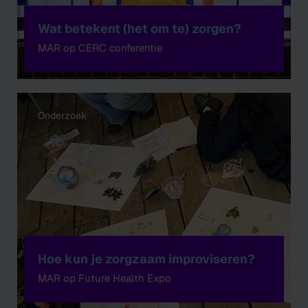
Wat betekent (het om te) zorgen?
MAR op CERC conferentie
Onderzoek
Hoe kun je zorgzaam improviseren?
MAR op Future Health Expo