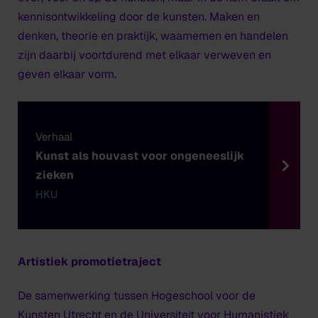
kennisontwikkeling
door
de kunsten. Maken en
denken, theorie en praktijk, waarnemen en handelen
zijn daarbij voortdurend met elkaar verweven en
geven elkaar vorm.
Verhaal
Kunst als houvast voor ongeneeslijk
zieken
HKU
Artistiek promotietraject
De samenwerking tussen Hogeschool voor de
Kunsten Utrecht en de Universiteit voor Humanistiek