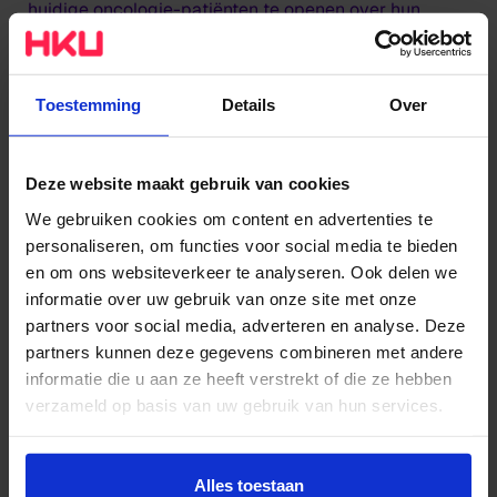
huidige oncologie-patiënten te openen over hun
nieuwe levensverhaal.
Co-creatie
Toestemming
Details
Over
De kunstenaars – van schrijver en beeldend
Deze website maakt gebruik van cookies
kunstenaar tot theatermaker en muzikant – volgden
een intensief trainingstraject om zich voor te bereiden
We gebruiken cookies om content en advertenties te
personaliseren, om functies voor social media te bieden
op de samenwerking met ernstig zieke mensen, hun
en om ons websiteverkeer te analyseren. Ook delen we
familieleden en zorgprofessionals. 'We geven ze
informatie over uw gebruik van onze site met onze
handvatten om transdisciplinair te werken,' aldus
partners voor social media, adverteren en analyse. Deze
Nirav Christophe, lector HKU. De geestelijke
partners kunnen deze gegevens combineren met andere
verzorgers van het AMC doen ook mee aan de
informatie die u aan ze heeft verstrekt of die ze hebben
training, zodat experts uit verschillende domeinen
verzameld op basis van uw gebruik van hun services.
elkaar weten te vinden. 'De kunstenaar moet samen
met de patiënt iets in co-creatie gaan maken, zonder
Wil je meer weten of de voorkeur aanpassen, bekijk dan
deze pagina:
Alles toestaan
het creatieve proces te laten sturen door het feit dat