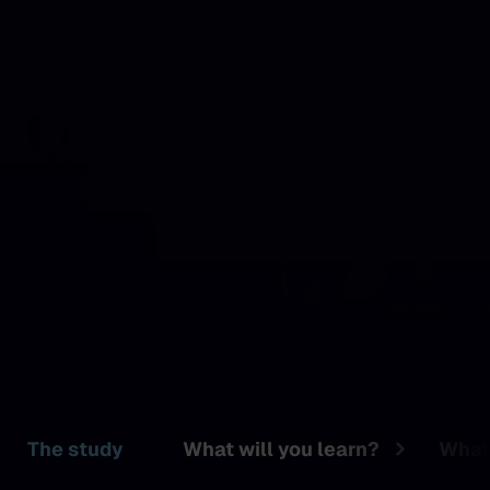
The study
What will you learn?
What
Fine Art