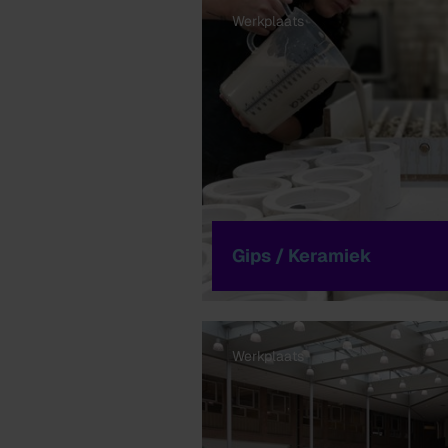
Werkplaats
Gips / Keramiek
Werkplaats