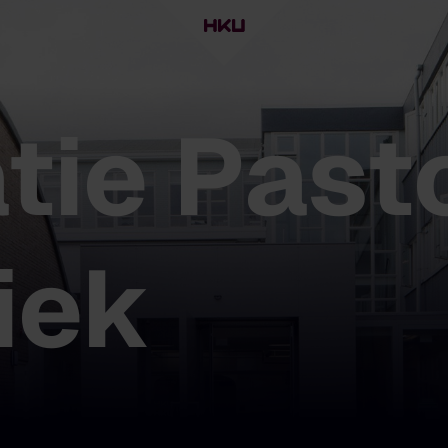
tie Past
iek