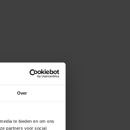
Over
ent eigenwijs en kijkt
ën en visies graag met
 media te bieden en om ons
ze partners voor social