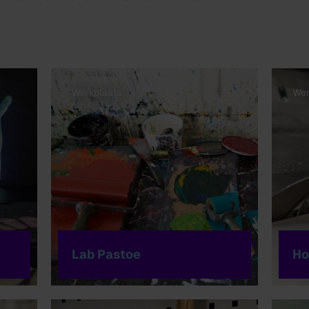
Werkplaats
Wer
Lab Pastoe
Ho