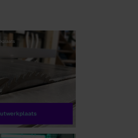
kplaats
utwerkplaats