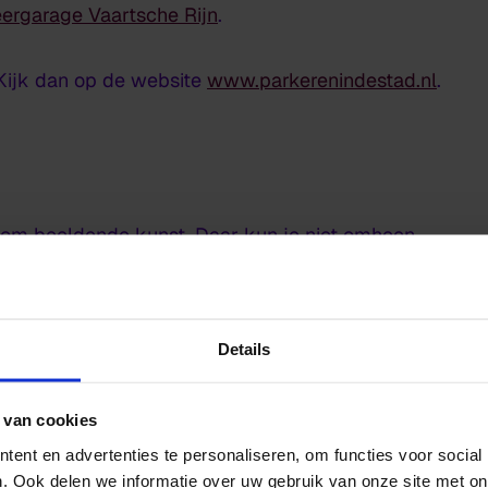
ergarage Vaartsche Rijn
.
? Kijk dan op de website
www.parkerenindestad.nl
.
s om beeldende kunst. Daar kun je niet omheen.
e Kunst
Details
n de wereld het liefst tot autonome kunstwerken. Je b
r je staat wel open om te leren. Je deelt je vele idee
 van cookies
ent en advertenties te personaliseren, om functies voor social
. Ook delen we informatie over uw gebruik van onze site met on