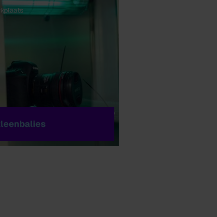
kplaats
tleenbalies