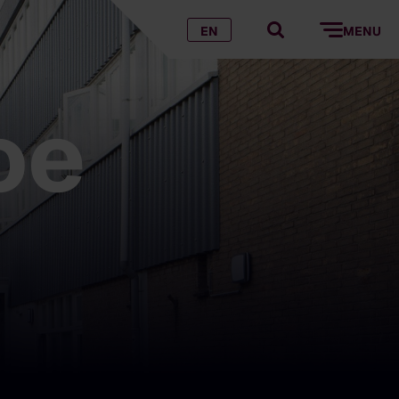
EN
MENU
oe