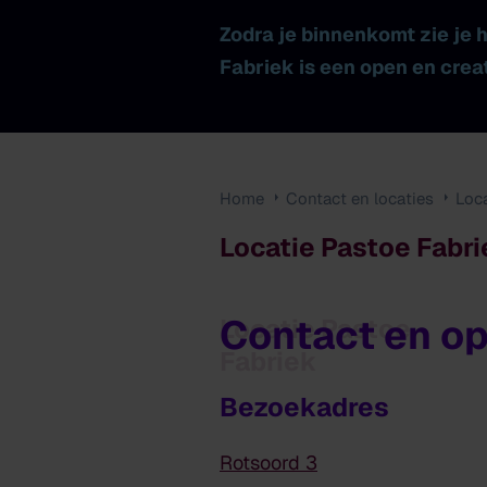
Zodra je binnenkomt zie je
Fabriek is een open en creat
Home
Contact en locaties
Loc
Locatie Pastoe Fabr
Contact en op
Locatie Pastoe
Fabriek
Bezoekadres
Rotsoord 3