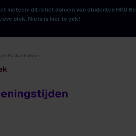
 het meteen: dit is het domein van studenten HKU B
ieve plek. Niets is hier te gek!
atie Pastoe Fabriek
iek
eningstijden