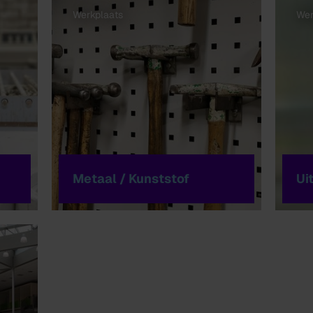
Werkplaats
Wer
Metaal / Kunststof
Ui