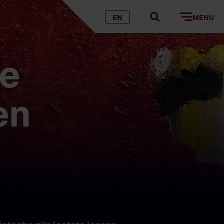
EN
MENU
te
en