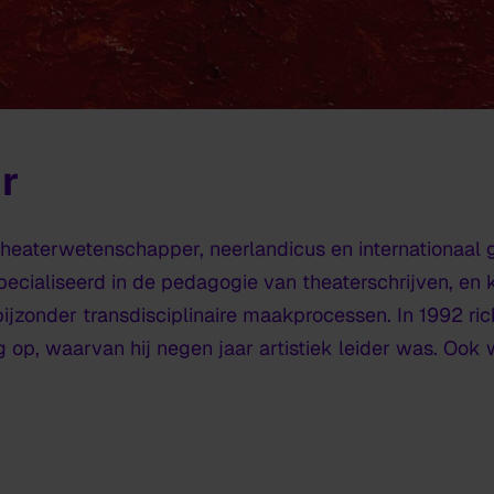
r
, theaterwetenschapper, neerlandicus en internationaa
specialiseerd in de pedagogie van theaterschrijven, en
 bijzonder transdisciplinaire maakprocessen. In 1992 ri
ng op, waarvan hij negen jaar artistiek leider was. Oo