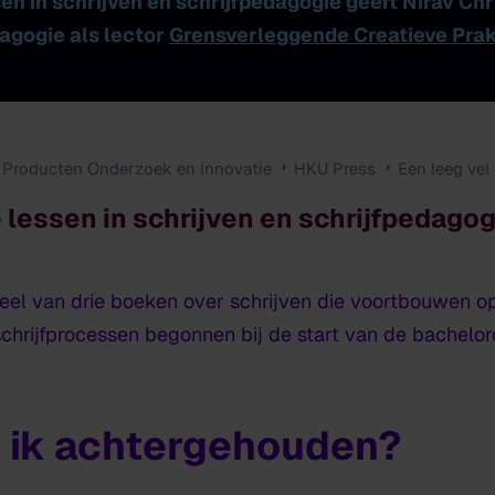
sen in schrijven en schrijfpedagogie
geeft Nirav Chr
dagogie als lector
Grensverleggende Creatieve Prak
Producten Onderzoek en Innovatie
HKU Press
Een leeg vel
e lessen in schrijven en schrijfpedagog
 deel van drie boeken over schrijven die voortbouwen o
schrijfprocessen begonnen bij de start van de bachelo
b ik achtergehouden?