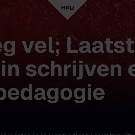
g vel; Laats
in schrijven 
fpedagogie