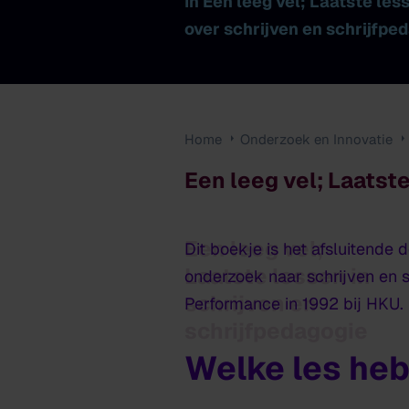
In
Een leeg vel; L
aatste les
over schrijven en schrijfpe
Home
Onderzoek en Innovatie
Een leeg vel; Laatst
Een leeg vel;
Dit boekje is het afsluitende
Laatste lessen in
onderzoek naar schrijven en 
schrijven en
Performance
in 1992 bij HKU.
schrijfpedagogie
Welke les he