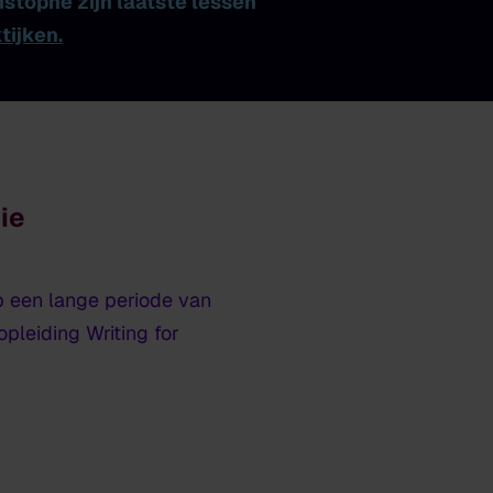
istophe zijn laatste lessen
tijken.
ie
p een lange periode van
ropleiding
Writing for