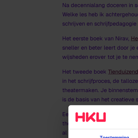
Na decennialang doceren in sch
Welke les heb ik achtergehou
schrijven en schrijfpedagogie
Het eerste boek van Nirav,
He
sneller en beter leert door j
wijsheden erover tot je te ne
Het tweede boek
Tienduizend
in het schrijfproces, de tallo
theatermaken. Je binnenstemm
is de basis van het creatieve s
Een leeg vel
tot slot, kijkt ho
theatertekst en teksten in hee
al die stemmen, en zouden we 
Toestemming