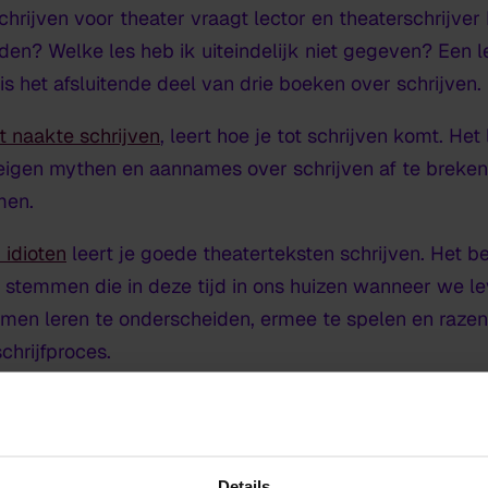
rijven voor theater vraagt lector en theaterschrijver 
den? Welke les heb ik uiteindelijk niet gegeven?
Een l
is het afsluitende deel van drie boeken over schrijven.
t naakte schrijven
, leert hoe je tot schrijven komt. Het 
e eigen mythen en aannames over schrijven af te breke
men.
 idioten
leert je goede theaterteksten schrijven. Het 
ze stemmen die in deze tijd in ons huizen wanneer we le
en leren te onderscheiden, ermee te spelen en razen
chrijfproces.
e het schrijfproces verloopt wanneer je radicaal uit het 
l andere contexten en op totaal andere manieren schrijft
vanuit die leegte kunnen schrijven? De laatste les ov
Details