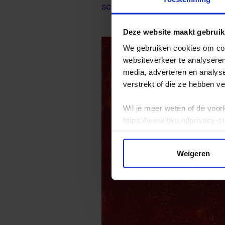
schrijfpedagogie onthult hoe 
Deze website maakt gebruik
We gebruiken cookies om cont
websiteverkeer te analyseren
media, adverteren en analys
verstrekt of die ze hebben v
Wil je meer weten of de voor
https://www.hku.nl/privacy-s
Weigeren