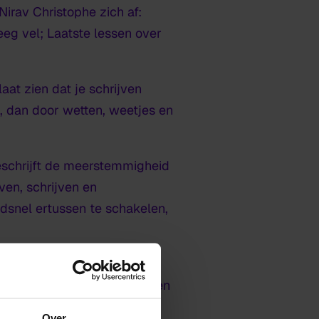
Nirav Christophe zich af:
eeg vel; Laatste lessen over
laat zien dat je schrijven
n, dan door wetten, weetjes en
beschrijft de meerstemmigheid
ven, schrijven en
dsnel ertussen te schakelen,
keurslijf breekt van de
. Is er in ons nog iets buiten
er schrijven en
Over