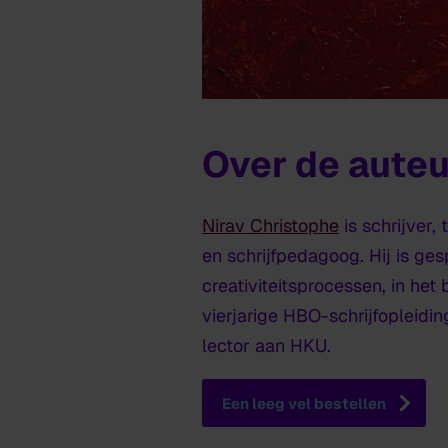
Over de auteu
Nirav Christophe
is schrijver
en schrijfpedagoog. Hij is ge
creativiteitsprocessen, in het
vierjarige HBO-schrijfopleidi
lector aan HKU.
Een leeg vel
bestellen