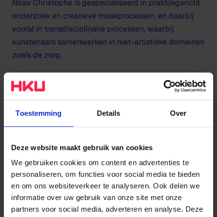
Nirav Christophe is gespecialiseerd in praktijkgericht
onderzoek en creatieve maakprocessen, en daarbij
vooral in transdisciplinaire processen, waarbij
kunstenaars samenwerken in niet-artistieke domeinen
zoals de zorg.
Hij publiceerde onder andere:
Het naakte schrijven; over de mythen van het
schrijverschap
(2007)
Toestemming
Details
Over
Liedjes van verlangen; theaterteksten & hoorspelen
(2010)
Deze website maakt gebruik van cookies
Tienduizend idioten; Poëtica, schrijfproces en
pedagogie van het
hybride theaterschrijven vanuit
We gebruiken cookies om content en advertenties te
personaliseren, om functies voor social media te bieden
Bakhtin’s
‘Meerstemmigheid
’ (2018)
en om ons websiteverkeer te analyseren. Ook delen we
Een leeg vel; Laatste lessen over schrijven en
informatie over uw gebruik van onze site met onze
schrijfpedagogie
(2026)
partners voor social media, adverteren en analyse. Deze