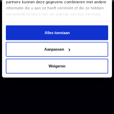
partners kunnen deze gegevens combineren met andere
informatie die u aan ze heeft verstrekt of die ze hebben
verzameld op basis van uw gebruik van hun services.
Wil je meer weten of de voorkeur aanpassen, bekijk dan
deze pagina:
Alles toestaan
https://www.hku.nl/privacy-statement-en-
disclaimer/cookie
Aanpassen
Weigeren