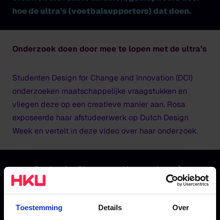
hoe de ultra’s (voetbalsupporters) dat doen.
Onderzoek doen door mee te lopen met de ultra’s
Studenten Design for Change and Innovation (DCI)
onderzoeken maatschappelijke vraagstukken en
vliegen deze op een creatieve manier aan. Rosa
exposeerde haar afstudeerwerk op Dutch Design
Week en vertelt in deze video over haar onderzoek.
Design for Change and Innovation
Toestemming
Details
Over