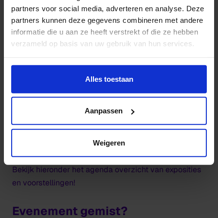
Utrecht
partners voor social media, adverteren en analyse. Deze
partners kunnen deze gegevens combineren met andere
informatie die u aan ze heeft verstrekt of die ze hebben
verzameld op basis van uw gebruik van hun services.
Verhaal
Wil je meer weten of de voorkeur aanpassen, bekijk dan
Eerste hulp bij billenkoek
deze pagina:
Alles toestaan
https://www.hku.nl/privacy-statement-en-
mede dankzij Herstelgelden gemeente
disclaimer/cookie
Utrecht
Aanpassen
Agenda
Weigeren
Bekijk hieronder het agenda overzicht van exposities
en voorstellingen!
Evenement gemist?