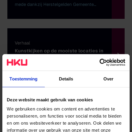
mede dankzij Herstelgelden Gemeente
Utrecht
Verhaal
Kunstkijken op de mooiste locaties in
hartje Utrecht
mede dankzij Herstelgelden Gemeente
Utrecht
Toestemming
Details
Over
Deze website maakt gebruik van cookies
Verhaal
We gebruiken cookies om content en advertenties te
Expositie Lift Off in binnenstad
personaliseren, om functies voor social media te bieden
Utrecht
en om ons websiteverkeer te analyseren. Ook delen we
mede dankzij Herstelgelden gemeente
informatie over uw gebruik van onze site met onze