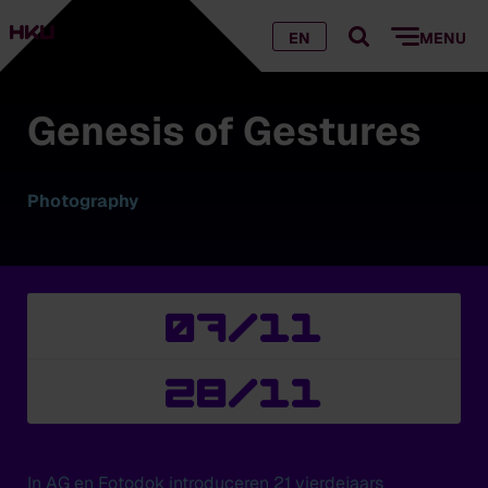
EN
MENU
Genesis of Gestures
Photography
07/11
28/11
In AG en Fotodok introduceren 21 vierdejaars