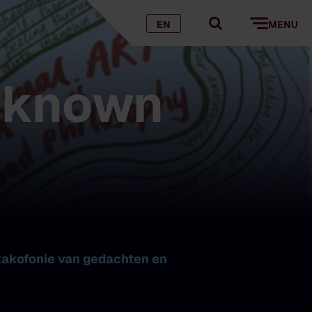
EN
MENU
Unknown
kakofonie van gedachten en