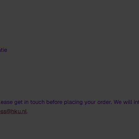
tie
lease get in touch before placing your order. We will i
ess@hku.nl
.