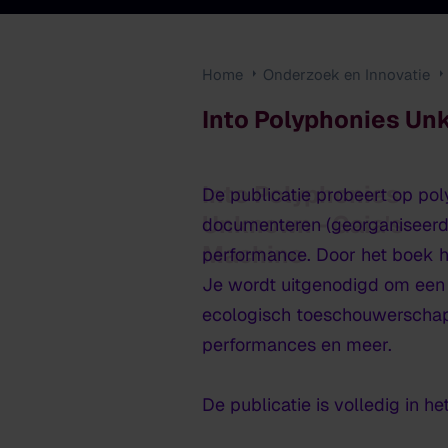
Home
Onderzoek en Innovatie
Into Polyphonies Un
Into Polyphonies
De publicatie probeert op po
Unknown - Gaia's
documenteren (georganiseerd 
Machine
performance. Door het boek he
Je wordt uitgenodigd om een
ecologisch toeschouwerschap,
performances en meer.
De publicatie is volledig in he