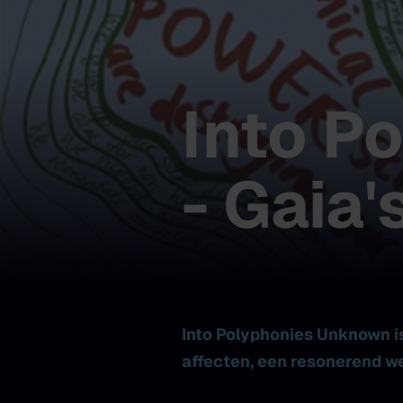
Into P
- Gaia
Into Polyphonies Unknown i
affecten, een resonerend we