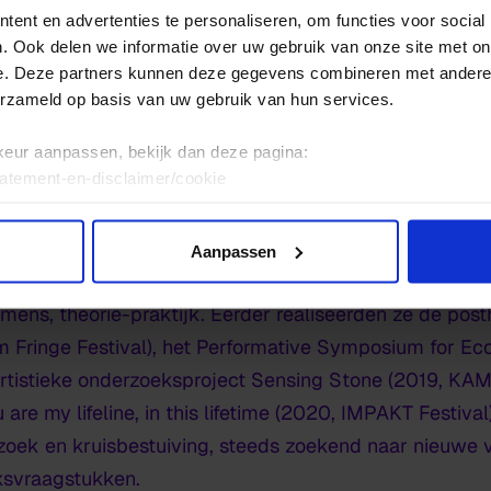
ent en advertenties te personaliseren, om functies voor social
. Ook delen we informatie over uw gebruik van onze site met on
e. Deze partners kunnen deze gegevens combineren met andere i
erzameld op basis van uw gebruik van hun services.
keur aanpassen, bekijk dan deze pagina:
r
tatement-en-disclaimer/cookie
k onderzoekscollectief dat zich richt op het snijvlak tu
Aanpassen
om de dialoog aan te wakkeren tussen verschillende 
ens, theorie-praktijk. Eerder realiseerden ze de post
 Fringe Festival), het Performative Symposium for Ec
 artistieke onderzoeksproject Sensing Stone (2019, KA
are my lifeline, in this lifetime (2020, IMPAKT Festiva
zoek en kruisbestuiving, steeds zoekend naar nieuwe
ksvraagstukken.