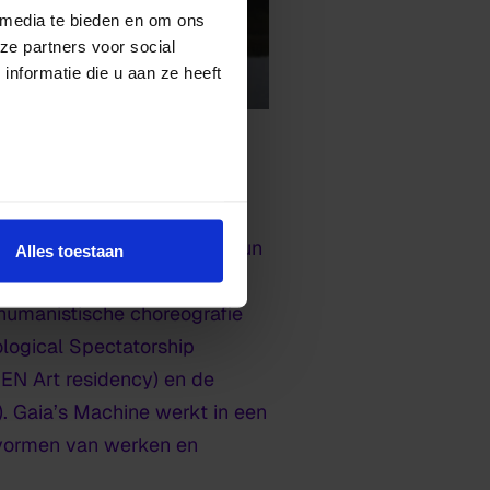
 media te bieden en om ons
ze partners voor social
nformatie die u aan ze heeft
ssen kunst en ecologie. In hun
Alles toestaan
stemmen en domeinen zoals:
humanistische choreografie
ological Spectatorship
MEN Art residency) en de
l). Gaia’s Machine werkt in een
 vormen van werken en