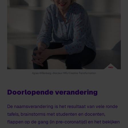
Doorlopende verandering
De naamsverandering is het resultaat van vele ronde
tafels, brainstorms met studenten en docenten,
flappen op de gang (in pre-coronatijd) en het bekijken