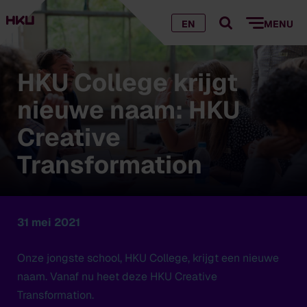
EN
MENU
HKU College krijgt
nieuwe naam: HKU
Creative
Transformation
31 mei 2021
Onze jongste school, HKU College, krijgt een nieuwe
naam. Vanaf nu heet deze HKU Creative
Transformation.