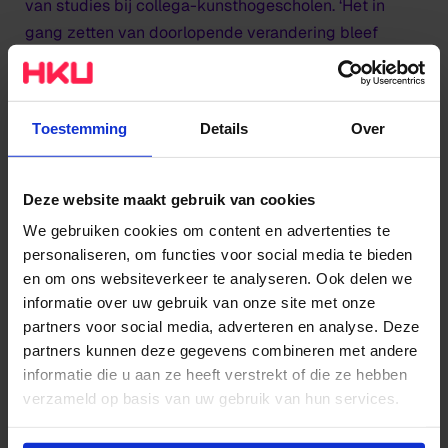
van studies bij collega-kunsthogescholen. ‘Het in
gang zetten van doorlopende verandering bleef
centraal staan,’ legt Agnes uit. ‘Het begrip
transformation
drukt dat precies uit en is daarom heel
bewust gekozen. Waar we bij de bachelor voor
Toestemming
Details
Over
innovation
gaan – vandaar de naam van de bachelor:
Design for Change and Innovation
– kiezen we voor
de school als geheel voor het meer overkoepelende
Deze website maakt gebruik van cookies
transformation als kernbegrip.’
We gebruiken cookies om content en advertenties te
personaliseren, om functies voor social media te bieden
De drie opleidingen van HKU Creative Transformation
en om ons websiteverkeer te analyseren. Ook delen we
hebben hetzelfde doel: studenten afleveren die met
informatie over uw gebruik van onze site met onze
partners voor social media, adverteren en analyse. Deze
hun creativiteit transformaties op gang brengen.
partners kunnen deze gegevens combineren met andere
Agnes: ‘Het gaat daarbij niet zozeer om het eigen
informatie die u aan ze heeft verstrekt of die ze hebben
makerschap, maar om het regisserend
verzameld op basis van uw gebruik van hun services.
ontwerperschap. Onze studenten moeten in staat zijn
al ontwerpend de regie te voeren over complexe
Wil je meer weten of de voorkeur aanpassen, bekijk dan