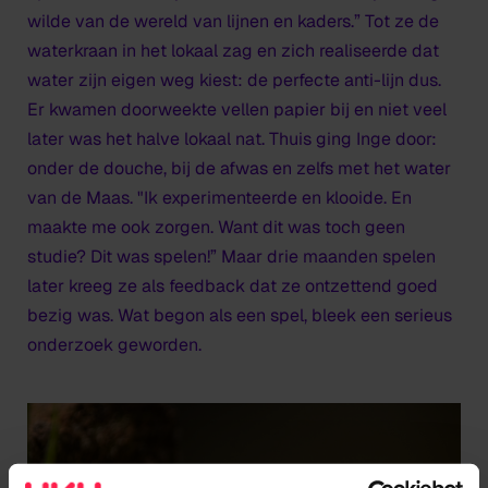
wilde van de wereld van lijnen en kaders.” Tot ze de
waterkraan in het lokaal zag en zich realiseerde dat
water zijn eigen weg kiest: de perfecte anti-lijn dus.
Er kwamen doorweekte vellen papier bij en niet veel
later was het halve lokaal nat. Thuis ging Inge door:
onder de douche, bij de afwas en zelfs met het water
van de Maas. "Ik experimenteerde en klooide. En
maakte me ook zorgen. Want dit was toch geen
studie? Dit was spelen!” Maar drie maanden spelen
later kreeg ze als feedback dat ze ontzettend goed
bezig was. Wat begon als een spel, bleek een serieus
onderzoek geworden.