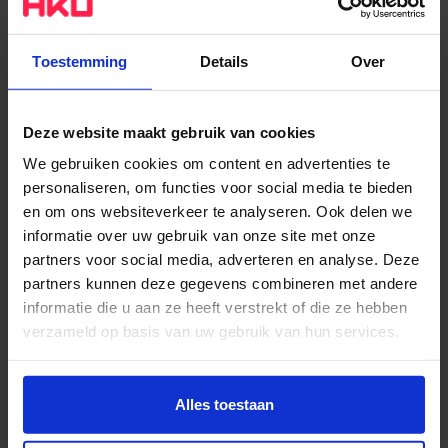
Toestemming
Details
Over
Deze website maakt gebruik van cookies
We gebruiken cookies om content en advertenties te
personaliseren, om functies voor social media te bieden
en om ons websiteverkeer te analyseren. Ook delen we
informatie over uw gebruik van onze site met onze
partners voor social media, adverteren en analyse. Deze
partners kunnen deze gegevens combineren met andere
informatie die u aan ze heeft verstrekt of die ze hebben
verzameld op basis van uw gebruik van hun services.
Water als metafoor
Wil je meer weten of de voorkeur aanpassen, bekijk dan
Het water was de juiste metafoor voor de zorg. En
deze pagina:
Alles toestaan
niet alleen dat. In haar onderzoek kwam Inge erachter
https://www.hku.nl/privacy-statement-en-
dat de watersector een ideale operationele structuur