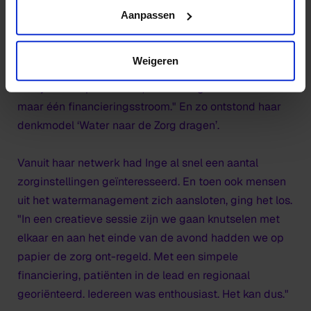
disclaimer/cookie
heeft. "Waar de zorg complex en top-down
Aanpassen
georganiseerd is met de professionals en patiënten
onderaan de ladder, heeft de watersector experts aan
Weigeren
het roer. Die mensen spreken allemaal dezelfde taal.
Ze zijn trots op hun werk, werken regionaal en er is
maar één financieringsstroom." En zo ontstond haar
denkmodel ‘Water naar de Zorg dragen’.
Vanuit haar netwerk had Inge al snel een aantal
zorginstellingen geïnteresseerd. En toen ook mensen
uit het watermanagement zich aansloten, ging het los.
"In een creatieve sessie zijn we gaan knutselen met
elkaar en aan het einde van de avond hadden we op
papier de zorg ont-regeld. Met een simpele
financiering, patiënten in de lead en regionaal
georiënteerd. Iedereen was enthousiast. Het kan dus."