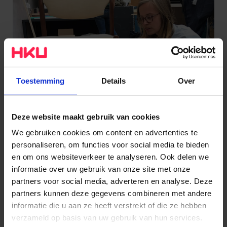
Toestemming
Details
Over
Deze website maakt gebruik van cookies
We gebruiken cookies om content en advertenties te
personaliseren, om functies voor social media te bieden
en om ons websiteverkeer te analyseren. Ook delen we
informatie over uw gebruik van onze site met onze
partners voor social media, adverteren en analyse. Deze
Stapje terug
partners kunnen deze gegevens combineren met andere
informatie die u aan ze heeft verstrekt of die ze hebben
Hoe zien wij onszelf als onderdeel van de wereld?
verzameld op basis van uw gebruik van hun services.