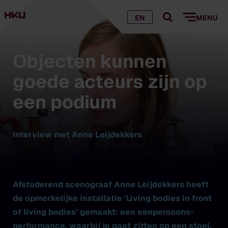
EN
MENU
Objecten kunnen
goede acteurs zijn op
een podium
Interview met Anne Leijdekkers
Afstuderend scenograaf Anne Leijdekkers heeft
de opmerkelijke installatie ‘Living bodies in front
of living bodies’ gemaakt: een eenpersoons-
performance, waarbij je gaat zitten op een stoel,