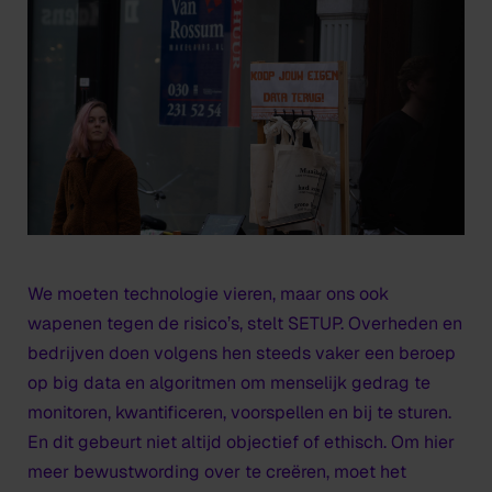
We moeten technologie vieren, maar ons ook
wapenen tegen de risico’s, stelt SETUP. Overheden en
bedrijven doen volgens hen steeds vaker een beroep
op big data en algoritmen om menselijk gedrag te
monitoren, kwantificeren, voorspellen en bij te sturen.
En dit gebeurt niet altijd objectief of ethisch. Om hier
meer bewustwording over te creëren, moet het