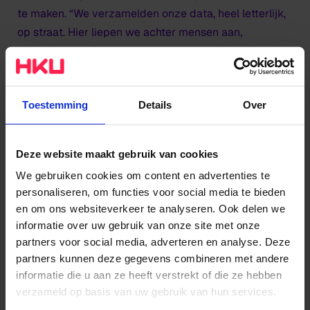
te maken. “We verzamelden onze data, heel letterlijk,
op straat. Hier liepen we achter mensen aan,
luisterden ze af en namen op wat ze zeiden. We
kwamen er tijdens het analyseren achter dat je vrij
weinig op kunt maken uit die zinnen, omdat je de
Toestemming
Details
Over
context niet kent. Eigenlijk net zoals bij cookies die je
achterlaat op een website.”
Deze website maakt gebruik van cookies
Het team creëerde in een codeerprogramma zelf een
algoritme dat de zinnen in losse stukjes knipte en in
We gebruiken cookies om content en advertenties te
een andere volgorde plaatste, waardoor er geheel
personaliseren, om functies voor social media te bieden
en om ons websiteverkeer te analyseren. Ook delen we
nieuwe zinnen ontstonden. Het resultaat: random
informatie over uw gebruik van onze site met onze
gemanipuleerde data.
partners voor social media, adverteren en analyse. Deze
partners kunnen deze gegevens combineren met andere
informatie die u aan ze heeft verstrekt of die ze hebben
verzameld op basis van uw gebruik van hun services.