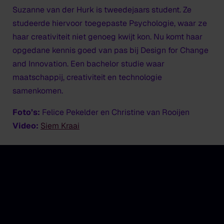
Suzanne van der Hurk is tweedejaars student. Ze
studeerde hiervoor toegepaste Psychologie, waar ze
haar creativiteit niet genoeg kwijt kon. Nu komt haar
opgedane kennis goed van pas bij Design for Change
and Innovation. Een bachelor studie waar
maatschappij, creativiteit en technologie
samenkomen.
Foto’s:
Felice Pekelder en Christine van Rooijen
Video:
Siem Kraai