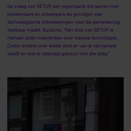
de vraag van SETUP, een organisatie die samen met
kunstenaars en ontwerpers de gevolgen van
technologische ontwikkelingen voor de samenleving
tastbaar maakt. Suzanne: “Het doel van SETUP is
mensen laten meedenken over nieuwe technologie.
Onder andere over welke data er van je verzameld
wordt en wat er allemaal gebeurt met die data.”