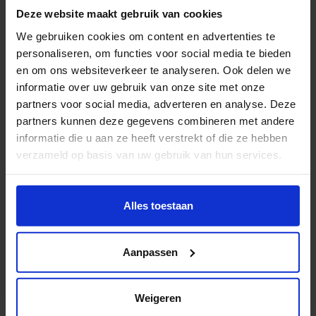
meerdere presentatie-instellingen in Nederland van
Deze website maakt gebruik van cookies
deze dienst gebruik kunnen maken. Tot slot is er een
We gebruiken cookies om content en advertenties te
begin gemaakt met het opzetten van een stabiele
personaliseren, om functies voor social media te bieden
samenwerking met onderwijsinstellingen zodat zij
en om ons websiteverkeer te analyseren. Ook delen we
onderzoek dat aansluit bij de thema's van
informatie over uw gebruik van onze site met onze
bijvoorbeeld IMPAKT, via het platform kunnen
partners voor social media, adverteren en analyse. Deze
presenteren.
partners kunnen deze gegevens combineren met andere
informatie die u aan ze heeft verstrekt of die ze hebben
verzameld op basis van uw gebruik van hun services.
Wil je meer weten of de voorkeur aanpassen, bekijk dan
deze pagina:
Alles toestaan
https://www.hku.nl/privacy-statement-en-
disclaimer/cookie
Aanpassen
Weigeren